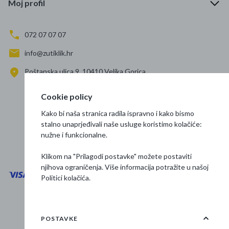
Moj profil
072 07 07 07
info@zutiklik.hr
Poštanska ulica 9, 10410 Velika Gorica
Zagreb
Cookie policy
Prati nas
Kako bi naša stranica radila ispravno i kako bismo
stalno unaprjeđivali naše usluge koristimo kolačiće:
nužne i funkcionalne.
Klikom na "Prilagodi postavke" možete postaviti
njihova ograničenja. Više informacija potražite u našoj
Politici kolačića
.
Opći uvjeti poslovanja
Zaštita podataka
POSTAVKE
Osnovne informacije