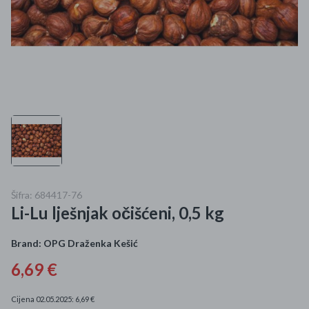
Mame i bebe
Igračke
DOM
Kućanski aparati
Specijalne kategorije
Čišćenje zaliha
Šifra: 684417-76
Li-Lu lješnjak očišćeni, 0,5 kg
Kišobrani akcija
Ograničena cijena
Brand:
OPG Draženka Kešić
6,69 €
Najpopularniji proizvodi
Cijena 02.05.2025: 6,69 €
Roba s greškom