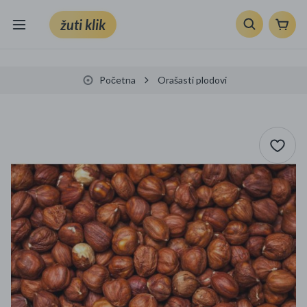
žuti klik
Sve kategorije
Početna
Orašasti plodovi
Knjige, škola i ured
Mobiteli, računala i elektronika
TV, audio i foto
VRT I ALATI
Klik supermarket
Sport i slobodno vrijeme
Ljepota i zdravlje