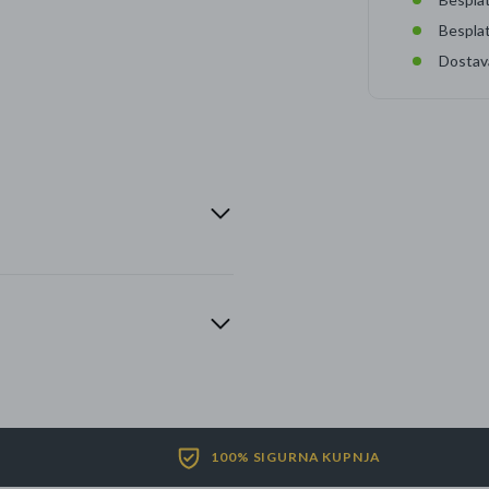
Bespla
Dostav
100% SIGURNA KUPNJA