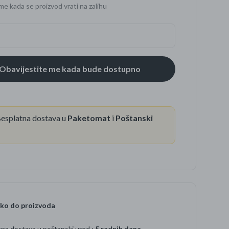
me kada se proizvod vrati na zalihu
se
esplatna dostava u
Paketomat
i
Poštanski
ko do proizvoda
na dostava u poštanski ured :
5 radnih dana