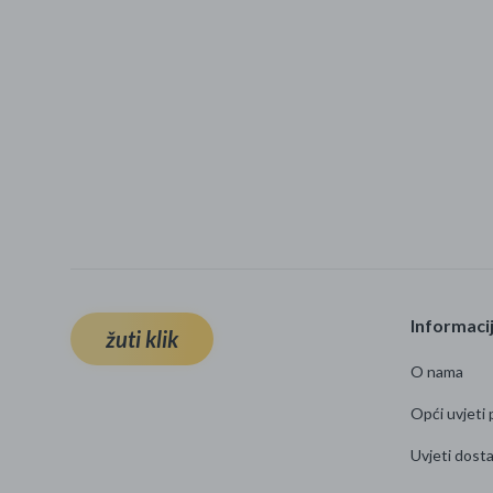
Informaci
žuti klik
O nama
Opći uvjeti 
Uvjeti dost