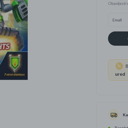
Obavijesti 
Četkice za zube
Brijanje
Email
Paste za zube
Njega lica, tijela i ko
Dezodoransi
B
ured
Ka
Besplat