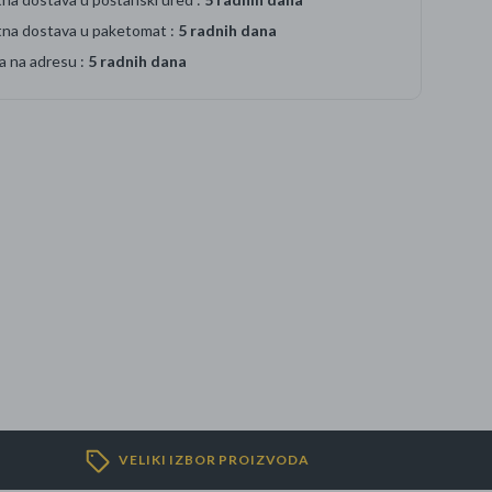
tna dostava u paketomat :
5 radnih dana
a na adresu :
5 radnih dana
VELIKI IZBOR PROIZVODA