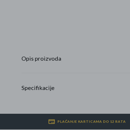
Najpopularniji proizvodi
Roba s greškom
Opis proizvoda
Specifikacije
PLAĆANJE KARTICAMA DO 12 RATA