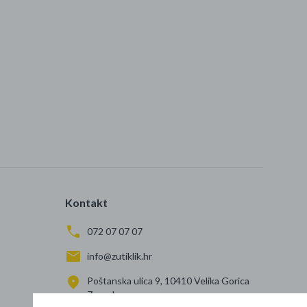
Kontakt
072 07 07 07
info@zutiklik.hr
Poštanska ulica 9, 10410 Velika Gorica
Zagreb