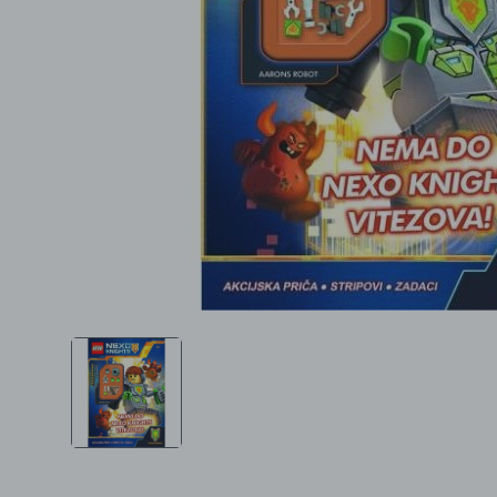
Ljepota i zdravlje
Šamponi
Mame i bebe
Igračke
DOM
Kućanski aparati
Specijalne kategorije
Čišćenje zaliha
Kišobrani akcija
Ograničena cijena