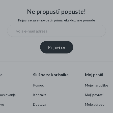
Ne propusti popuste!
Prijavi se za e-novosti i primaj ekskluzivne ponude
Prijavi se
je
Služba za korisnike
Moj profil
Pomoć
Moje narudžbe
poslovanja
Kontakt
Moji povrati
ave
Dostava
Moje adrese