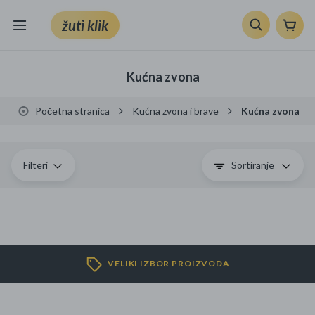
žuti klik
Sve kategorije
Kućna zvona
Knjige, škola i ured
Početna stranica
Kućna zvona i brave
Kućna zvona
Mobiteli, računala i elektronika
TV, audio i foto
Filteri
Sortiranje
VRT I ALATI
Klik supermarket
VELIKI IZBOR PROIZVODA
Sport i slobodno vrijeme
Ljepota i zdravlje