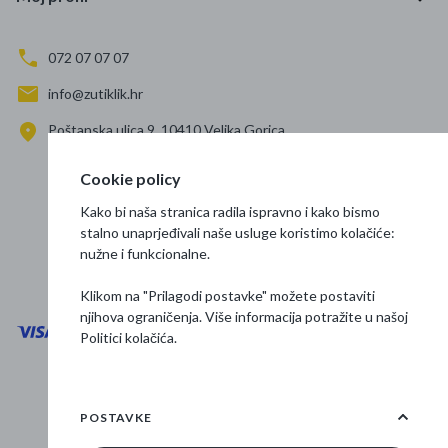
072 07 07 07
info@zutiklik.hr
Poštanska ulica 9, 10410 Velika Gorica
Zagreb
Cookie policy
Prati nas
Kako bi naša stranica radila ispravno i kako bismo
stalno unaprjeđivali naše usluge koristimo kolačiće:
nužne i funkcionalne.
Klikom na "Prilagodi postavke" možete postaviti
njihova ograničenja. Više informacija potražite u našoj
Politici kolačića
.
Opći uvjeti poslovanja
Zaštita podataka
POSTAVKE
Osnovne informacije