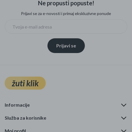
Ne propusti popuste!
Mame i bebe
Prijavi se za e-novosti i primaj ekskluzivne ponude
Igračke
DOM
Prijavi se
Kućanski aparati
Specijalne kategorije
Čišćenje zaliha
žuti klik
Kišobrani akcija
Ograničena cijena
Informacije
Najpopularniji proizvodi
Služba za korisnike
Roba s greškom
Moj profil