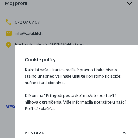
Moj profil
072 07 07 07
info@zutiklik.hr
Poštanska ulica 9, 10410 Velika Gorica
Zagreb
Cookie policy
Prati nas
Kako bi naša stranica radila ispravno i kako bismo
stalno unaprjeđivali naše usluge koristimo kolačiće:
nužne i funkcionalne.
Klikom na "Prilagodi postavke" možete postaviti
njihova ograničenja. Više informacija potražite u našoj
Politici kolačića
.
Opći uvjeti poslovanja
Zaštita podataka
POSTAVKE
Osnovne informacije