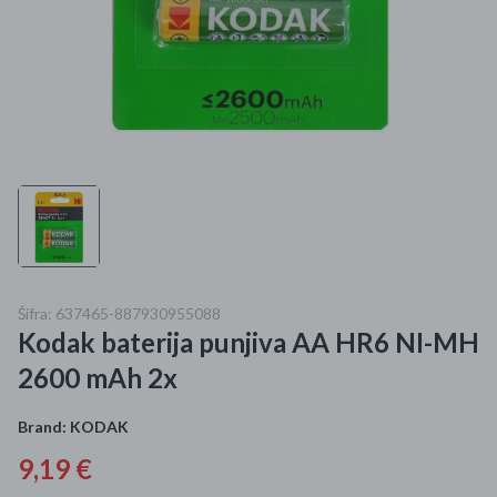
Mame i bebe
Igračke
DOM
Kućanski aparati
Specijalne kategorije
Čišćenje zaliha
Šifra: 637465-887930955088
Kodak baterija punjiva AA HR6 NI-MH
Kišobrani akcija
2600 mAh 2x
Ograničena cijena
Brand:
KODAK
Najpopularniji proizvodi
9,19 €
Roba s greškom