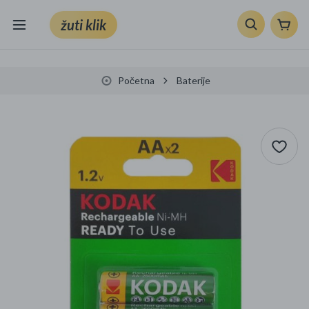
žuti klik
Sve kategorije
Početna
Baterije
Knjige, škola i ured
Mobiteli, računala i elektronika
TV, audio i foto
VRT I ALATI
Klik supermarket
Sport i slobodno vrijeme
Ljepota i zdravlje