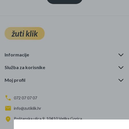
žuti klik
Informacije
Služba za korisnike
Moj profil
072 07 07 07
info@zutiklik.hr
Poštanska ulica 9, 10410 Velika Gorica
Zagreb