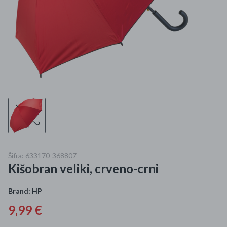
Mame i bebe
Igračke
DOM
Kućanski aparati
Specijalne kategorije
Čišćenje zaliha
Šifra: 633170-368807
Kišobrani akcija
Kišobran veliki, crveno-crni
Ograničena cijena
Brand:
HP
Najpopularniji proizvodi
9,99 €
Roba s greškom