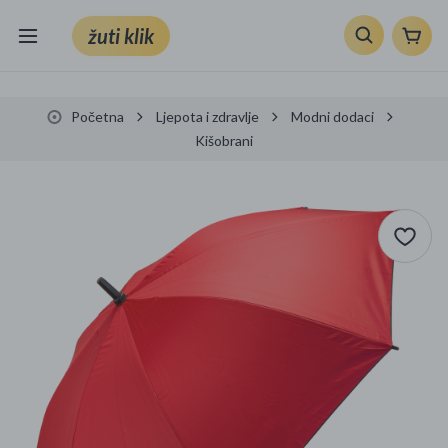
žuti klik
Sve kategorije
Početna
Ljepota i zdravlje
Modni dodaci
Knjige, škola i ured
Kišobrani
Mobiteli, računala i elektronika
TV, audio i foto
VRT I ALATI
Klik supermarket
Sport i slobodno vrijeme
Ljepota i zdravlje