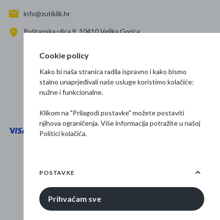
info@zutiklik.hr
Poštanska ulica 9, 10410 Velika Gorica
Zagreb
Cookie policy
Prati nas
Kako bi naša stranica radila ispravno i kako bismo
stalno unaprjeđivali naše usluge koristimo kolačiće:
nužne i funkcionalne.
Klikom na "Prilagodi postavke" možete postaviti
njihova ograničenja. Više informacija potražite u našoj
Politici kolačića
.
Opći uvjeti poslovanja
Zaštita podataka
POSTAVKE
Osnovne informacije
Prihvaćam sve
© 2026 Žuti klik