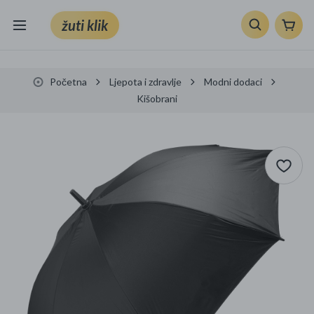
žuti klik
Sve kategorije
Početna
Ljepota i zdravlje
Modni dodaci
Knjige, škola i ured
Kišobrani
Mobiteli, računala i elektronika
TV, audio i foto
VRT I ALATI
Klik supermarket
Sport i slobodno vrijeme
Ljepota i zdravlje