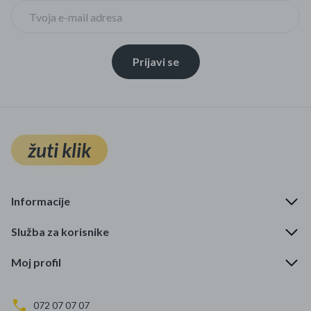
Prijavi se
žuti klik
Informacije
Služba za korisnike
Moj profil
072 07 07 07