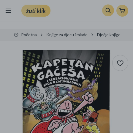
žuti klik
Sve kategorije
Početna
Knjige za djecu i mlade
Dječje knjige
Knjige, škola i ured
Mobiteli, računala i elektronika
TV, audio i foto
VRT I ALATI
Klik supermarket
Sport i slobodno vrijeme
Ljepota i zdravlje