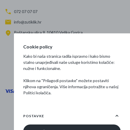
072 07 07 07
info@zutiklik.hr
Poštanska ulica 9, 10410 Velika Gorica
Zagreb
Cookie policy
Prati nas
Kako bi naša stranica radila ispravno i kako bismo
stalno unaprjeđivali naše usluge koristimo kolačiće:
nužne i funkcionalne.
Klikom na "Prilagodi postavke" možete postaviti
njihova ograničenja. Više informacija potražite u našoj
Politici kolačića
.
Opći uvjeti poslovanja
Zaštita podataka
POSTAVKE
Osnovne informacije