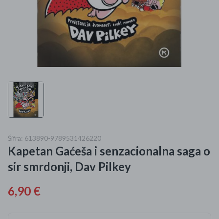
Mame i bebe
Igračke
DOM
Kućanski aparati
Specijalne kategorije
Čišćenje zaliha
Šifra: 613890-9789531426220
Kapetan Gaćeša i senzacionalna saga o
Kišobrani akcija
sir smrdonji, Dav Pilkey
Ograničena cijena
6,90 €
Najpopularniji proizvodi
Roba s greškom