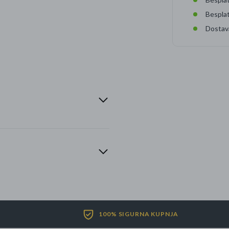
Bespla
Dostav
100% SIGURNA KUPNJA