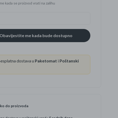
me kada se proizvod vrati na zalihu
se
esplatna dostava u
Paketomat
i
Poštanski
ko do proizvoda
na dostava u poštanski ured :
5 radnih dana