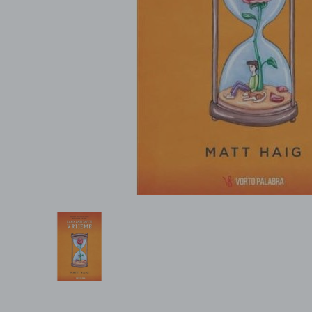
Ljepota i zdravlje
Šamponi
Mame i bebe
Igračke
DOM
Kućanski aparati
Specijalne kategorije
Čišćenje zaliha
Kišobrani akcija
Ograničena cijena