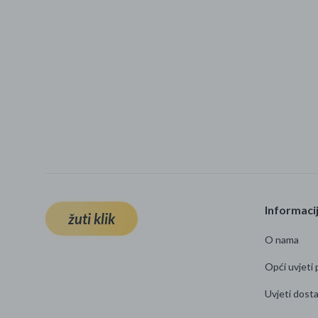
Informaci
žuti klik
O nama
Opći uvjeti 
Uvjeti dost