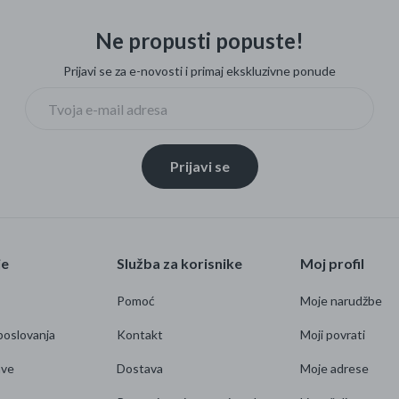
Ne propusti popuste!
Prijavi se za e-novosti i primaj ekskluzivne ponude
Prijavi se
je
Služba za korisnike
Moj profil
Pomoć
Moje narudžbe
poslovanja
Kontakt
Moji povrati
ave
Dostava
Moje adrese