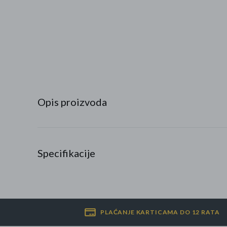
Najpopularniji proizvodi
Roba s greškom
Opis proizvoda
Specifikacije
PLAĆANJE KARTICAMA DO 12 RATA