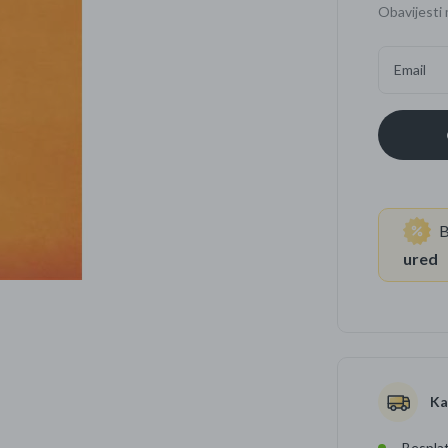
Obavijesti 
Četkice za zube
Brijanje
Email
Paste za zube
Njega lica, tijela i ko
Dezodoransi
B
ured
Ka
Besplat