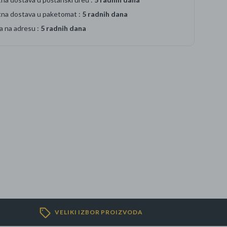
tna dostava u paketomat :
5 radnih dana
a na adresu :
5 radnih dana
VELIKI IZBOR PROIZVODA