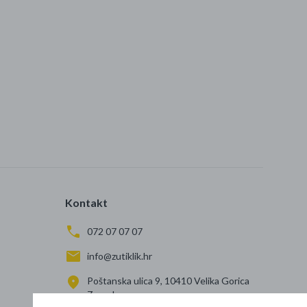
Kontakt
072 07 07 07
info@zutiklik.hr
Poštanska ulica 9, 10410 Velika Gorica
Zagreb