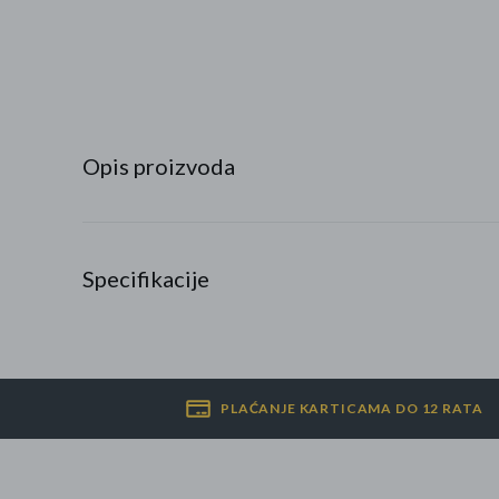
Najpopularniji proizvodi
Roba s greškom
Opis proizvoda
Specifikacije
PLAĆANJE KARTICAMA DO 12 RATA