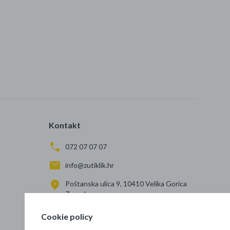
Kontakt
072 07 07 07
info@zutiklik.hr
Poštanska ulica 9, 10410 Velika Gorica
Zagreb
Cookie policy