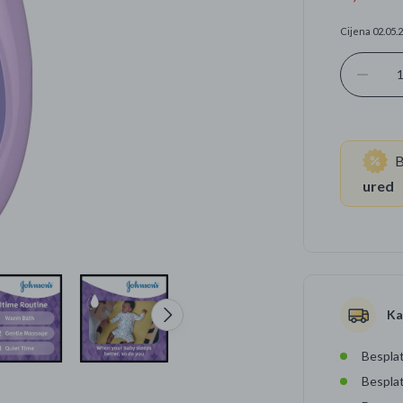
Cijena 02.05.2
Četkice za zube
Brijanje
Paste za zube
Njega lica, tijela i ko
Dezodoransi
B
ured
Ka
Besplat
Bespla