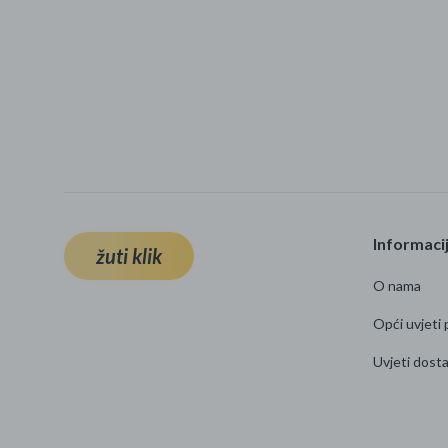
Informaci
žuti klik
O nama
Opći uvjeti 
Uvjeti dost