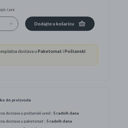
025: 7,69 €
se
Dodajte u košaricu
esplatna dostava u
Paketomat
i
Poštanski
ko do proizvoda
na dostava u poštanski ured :
5 radnih dana
tna dostava u paketomat :
5 radnih dana