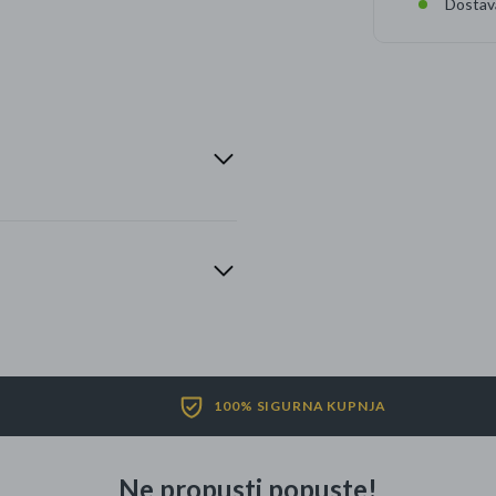
Dostav
100% SIGURNA KUPNJA
Ne propusti popuste!