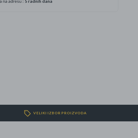
a na adresu :
5 radnih dana
VELIKI IZBOR PROIZVODA