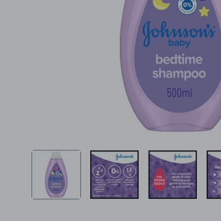
Ljepota i zdravlje
Šamponi
Mame i bebe
Igračke
DOM
Kućanski aparati
Specijalne kategorije
Čišćenje zaliha
Kišobrani akcija
Ograničena cijena