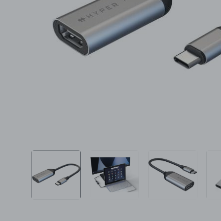
Ljepota i zdravlje
Šamponi
Mame i bebe
Igračke
DOM
Kućanski aparati
Specijalne kategorije
Čišćenje zaliha
Kišobrani akcija
Ograničena cijena