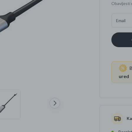
Obavijesti 
Četkice za zube
Brijanje
Email
Paste za zube
Njega lica, tijela i ko
Dezodoransi
B
ured
Ka
Besplat