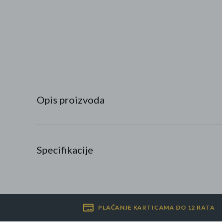
Najpopularniji proizvodi
Roba s greškom
Opis proizvoda
Specifikacije
PLAĆANJE KARTICAMA DO 12 RATA