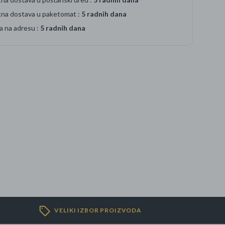
tna dostava u paketomat :
5 radnih dana
a na adresu :
5 radnih dana
VELIKI IZBOR PROIZVODA