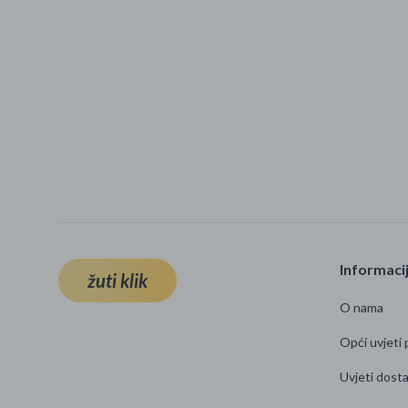
Informaci
žuti klik
O nama
Opći uvjeti 
Uvjeti dost