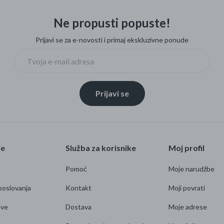
Ne propusti popuste!
Prijavi se za e-novosti i primaj ekskluzivne ponude
Prijavi se
je
Služba za korisnike
Moj profil
Pomoć
Moje narudžbe
poslovanja
Kontakt
Moji povrati
ave
Dostava
Moje adrese