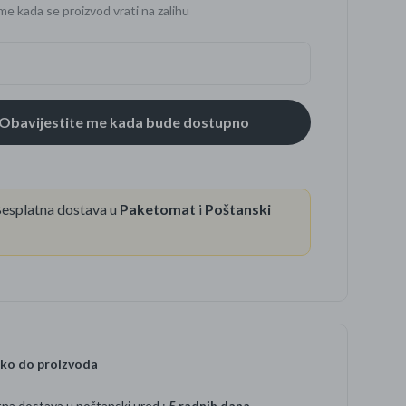
me kada se proizvod vrati na zalihu
se
esplatna dostava u
Paketomat
i
Poštanski
ko do proizvoda
na dostava u poštanski ured :
5 radnih dana