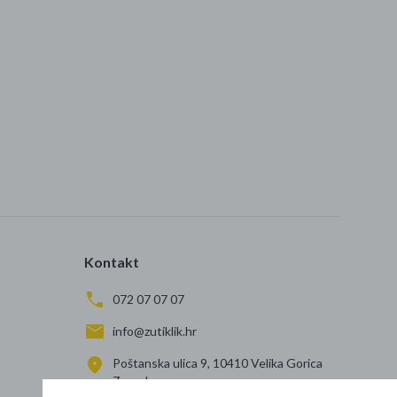
Kontakt
072 07 07 07
info@zutiklik.hr
Poštanska ulica 9, 10410 Velika Gorica
Zagreb