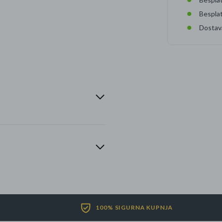
Bespla
Dostav
100% SIGURNA KUPNJA