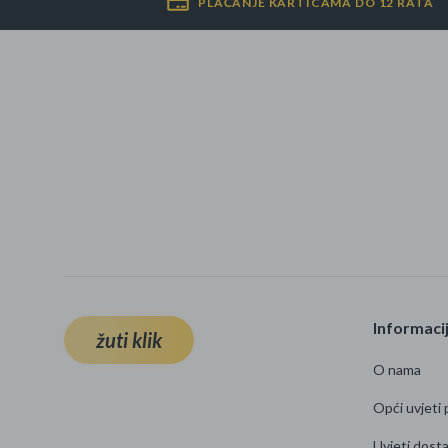
PLAĆANJE KARTICAMA DO 12 RATA
Informaci
žuti klik
O nama
Opći uvjeti 
Uvjeti dost