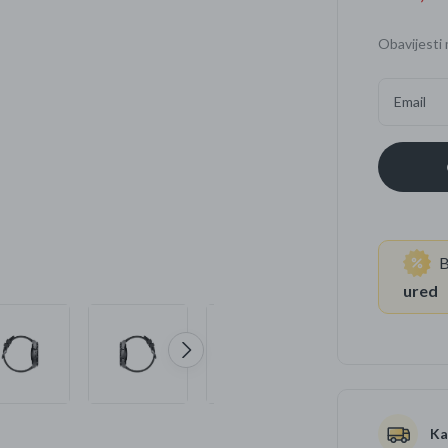
Četkice za zube
Brijanje
Obavijesti 
Paste za zube
Njega lica, tijela i ko
Email
Dezodoransi
B
ured
Ka