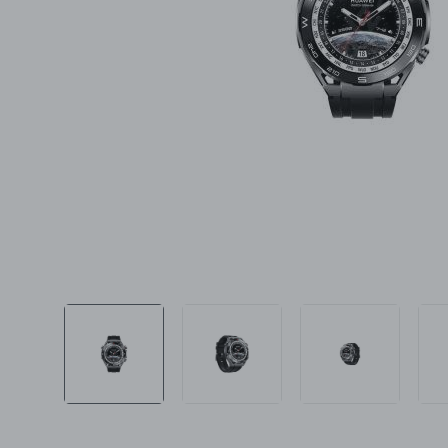
Ljepota i zdravlje
Šamponi
Mame i bebe
Igračke
DOM
Kućanski aparati
Specijalne kategorije
Čišćenje zaliha
Kišobrani akcija
Ograničena cijena