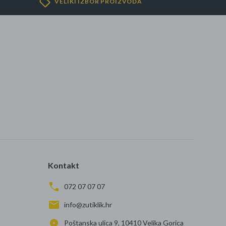
VELIKI IZBOR PROIZVODA
Kontakt
072 07 07 07
info@zutiklik.hr
Poštanska ulica 9, 10410 Velika Gorica