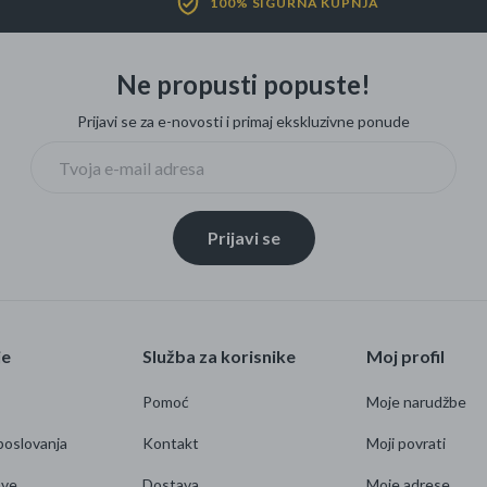
100% SIGURNA KUPNJA
Ne propusti popuste!
Prijavi se za e-novosti i primaj ekskluzivne ponude
Prijavi se
je
Služba za korisnike
Moj profil
Pomoć
Moje narudžbe
poslovanja
Kontakt
Moji povrati
ave
Dostava
Moje adrese