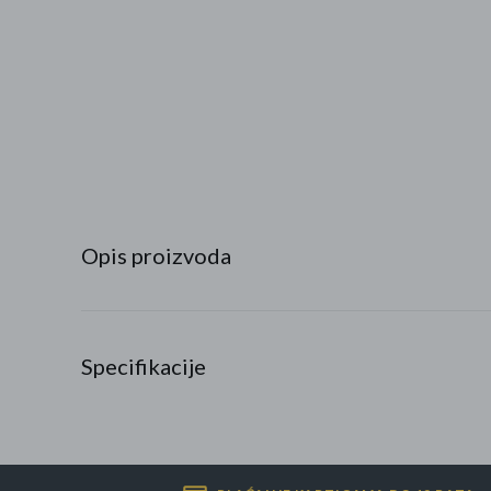
Najpopularniji proizvodi
Roba s greškom
Opis proizvoda
Specifikacije