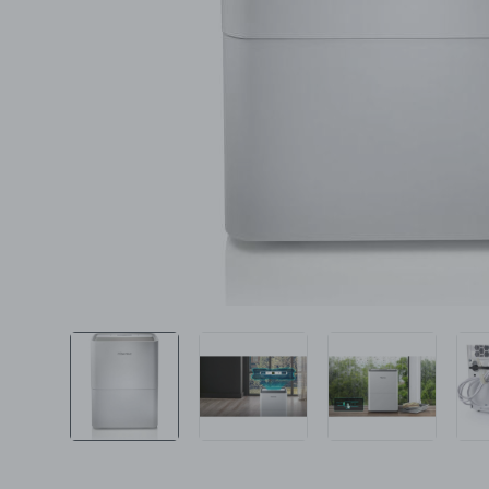
Ljepota i zdravlje
Šamponi
Mame i bebe
Igračke
DOM
Kućanski aparati
Specijalne kategorije
Čišćenje zaliha
Kišobrani akcija
Ograničena cijena