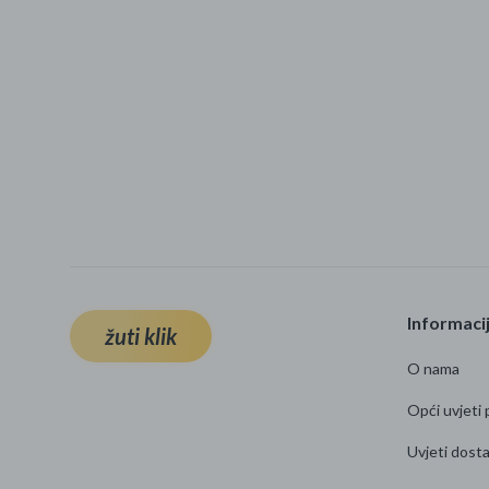
Informaci
žuti klik
O nama
Opći uvjeti 
Uvjeti dost