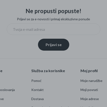
Ne propusti popuste!
Prijavi se za e-novosti i primaj ekskluzivne ponude
Prijavi se
je
Služba za korisnike
Moj profil
Pomoć
Moje narudžbe
poslovanja
Kontakt
Moji povrati
ave
Dostava
Moje adrese