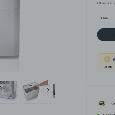
Obavijesti 
Četkice za zube
Brijanje
Email
Paste za zube
Njega lica, tijela i ko
Dezodoransi
B
ured
Ka
Besplat