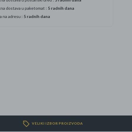
tna dostava u paketomat :
5 radnih dana
a na adresu :
5 radnih dana
VELIKI IZBOR PROIZVODA