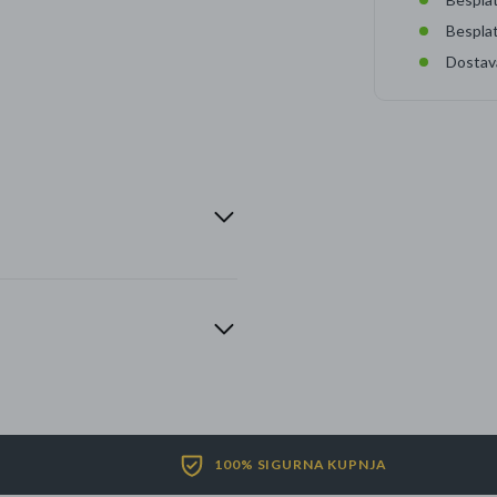
Bespla
Dostav
100% SIGURNA KUPNJA