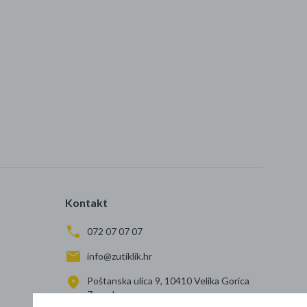
Kontakt
072 07 07 07
info@zutiklik.hr
Poštanska ulica 9, 10410 Velika Gorica
Zagreb