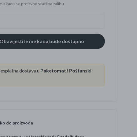
me kada se proizvod vrati na zalihu
se
esplatna dostava u
Paketomat
i
Poštanski
ko do proizvoda
na dostava u poštanski ured :
5 radnih dana