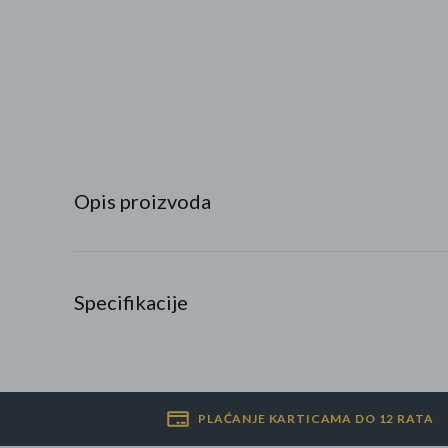
Najpopularniji proizvodi
Roba s greškom
Opis proizvoda
Specifikacije
PLAĆANJE KARTICAMA DO 12 RATA