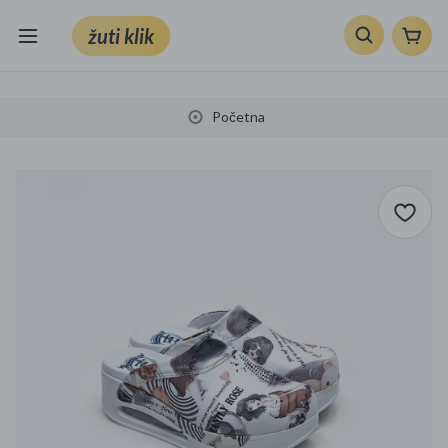
žuti klik
Sve kategorije
Početna
Knjige, škola i ured
Mobiteli, računala i elektronika
TV, audio i foto
VRT I ALATI
Klik supermarket
Sport i slobodno vrijeme
Ljepota i zdravlje