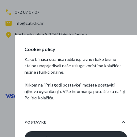
072 07 07 07
info@zutiklik.hr
Poštanska ulica 9, 10410 Velika Gorica
Zagreb
Cookie policy
Prati nas
Kako bi naša stranica radila ispravno i kako bismo
stalno unaprjeđivali naše usluge koristimo kolačiće:
nužne i funkcionalne.
Klikom na "Prilagodi postavke" možete postaviti
njihova ograničenja. Više informacija potražite u našoj
Politici kolačića
.
Opći uvjeti poslovanja
Zaštita podataka
POSTAVKE
Osnovne informacije