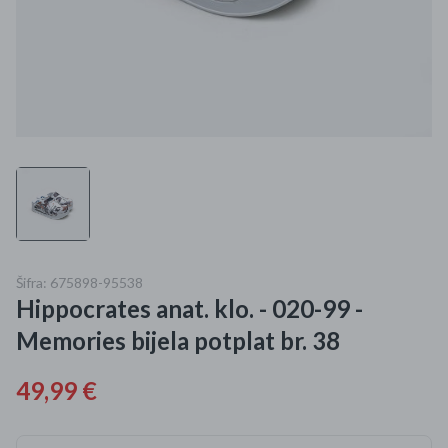
Mame i bebe
Igračke
DOM
Kućanski aparati
Specijalne kategorije
Čišćenje zaliha
Šifra: 675898-95538
Hippocrates anat. klo. - 020-99 -
Kišobrani akcija
Memories bijela potplat br. 38
Ograničena cijena
49,99 €
Najpopularniji proizvodi
Roba s greškom