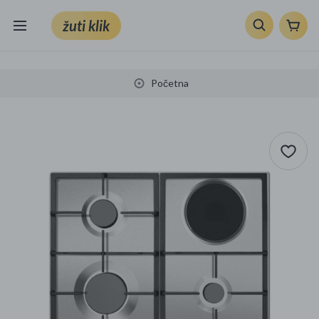
žuti klik
Sve kategorije
Početna
Knjige, škola i ured
Mobiteli, računala i elektronika
TV, audio i foto
VRT I ALATI
Klik supermarket
Sport i slobodno vrijeme
Ljepota i zdravlje