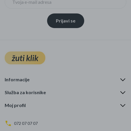
Prijavi se
žuti klik
Informacije
Služba za korisnike
Moj profil
072 07 07 07