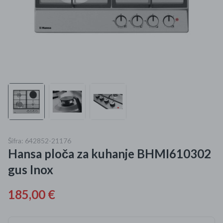
Mame i bebe
Igračke
DOM
Kućanski aparati
Specijalne kategorije
Čišćenje zaliha
Šifra: 642852-21176
Hansa ploča za kuhanje BHMI610302
Kišobrani akcija
gus Inox
Ograničena cijena
185,00 €
Najpopularniji proizvodi
Roba s greškom