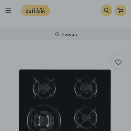
žuti klik
Sve kategorije
Početna
Knjige, škola i ured
Mobiteli, računala i elektronika
TV, audio i foto
VRT I ALATI
Klik supermarket
Sport i slobodno vrijeme
Ljepota i zdravlje