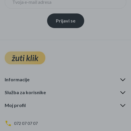
Prijavi se
žuti klik
Informacije
Služba za korisnike
Moj profil
072 07 07 07