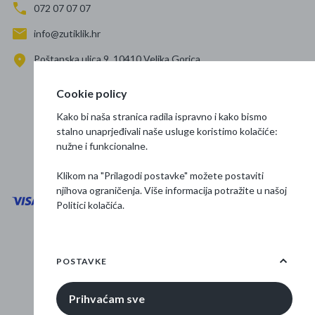
072 07 07 07
info@zutiklik.hr
Poštanska ulica 9, 10410 Velika Gorica
Zagreb
Cookie policy
Prati nas
Kako bi naša stranica radila ispravno i kako bismo
stalno unaprjeđivali naše usluge koristimo kolačiće:
nužne i funkcionalne.
Klikom na "Prilagodi postavke" možete postaviti
njihova ograničenja. Više informacija potražite u našoj
Politici kolačića
.
Opći uvjeti poslovanja
Zaštita podataka
POSTAVKE
Osnovne informacije
Prihvaćam sve
© 2026 Žuti klik