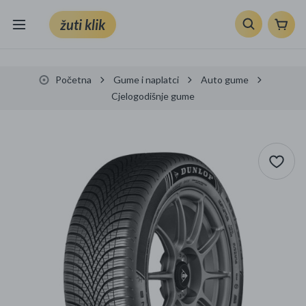
žuti klik
Sve kategorije
Početna
Gume i naplatci
Auto gume
Knjige, škola i ured
Cjelogodišnje gume
Mobiteli, računala i elektronika
TV, audio i foto
VRT I ALATI
Klik supermarket
Sport i slobodno vrijeme
Ljepota i zdravlje