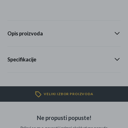
Opis proizvoda
Specifikacije
VELIKI IZBOR PROIZVODA
Ne propusti popuste!
Prijavi se za e-novosti i primaj ekskluzivne ponude