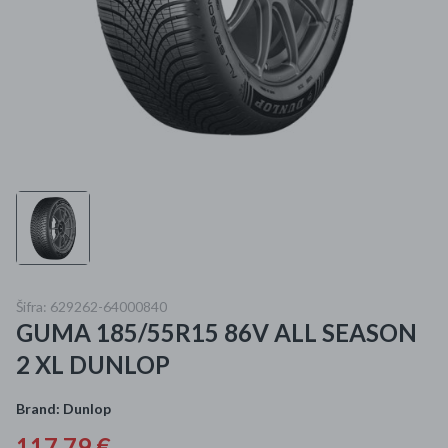
Mame i bebe
Igračke
DOM
Kućanski aparati
Specijalne kategorije
Čišćenje zaliha
Šifra: 629262-64000840
Kišobrani akcija
GUMA 185/55R15 86V ALL SEASON
Ograničena cijena
2 XL DUNLOP
Najpopularniji proizvodi
Brand:
Dunlop
Roba s greškom
117,79 €