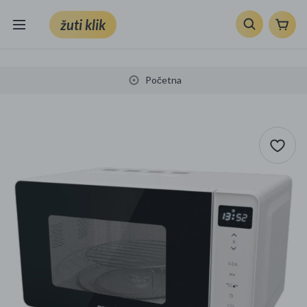
žuti klik
Sve kategorije
Početna
Knjige, škola i ured
Mobiteli, računala i elektronika
TV, audio i foto
VRT I ALATI
Klik supermarket
Sport i slobodno vrijeme
Ljepota i zdravlje