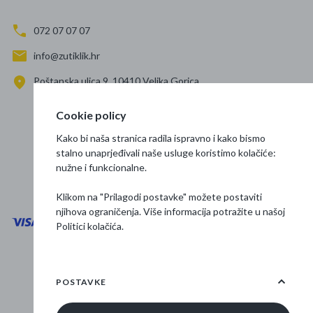
072 07 07 07
info@zutiklik.hr
Poštanska ulica 9, 10410 Velika Gorica
Zagreb
Cookie policy
Prati nas
Kako bi naša stranica radila ispravno i kako bismo
stalno unaprjeđivali naše usluge koristimo kolačiće:
nužne i funkcionalne.
Klikom na "Prilagodi postavke" možete postaviti
njihova ograničenja. Više informacija potražite u našoj
Politici kolačića
.
Opći uvjeti poslovanja
Zaštita podataka
POSTAVKE
Osnovne informacije