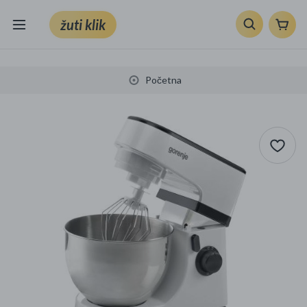
žuti klik
Sve kategorije
Početna
Knjige, škola i ured
Mobiteli, računala i elektronika
TV, audio i foto
VRT I ALATI
Klik supermarket
Sport i slobodno vrijeme
Ljepota i zdravlje