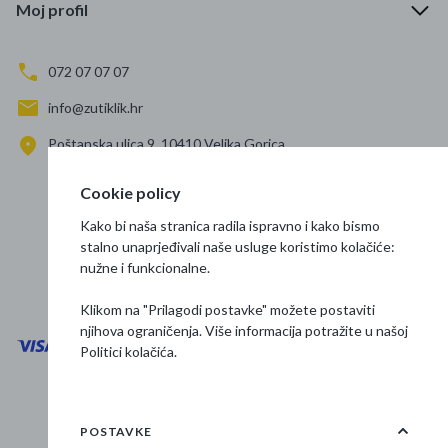
Moj profil
072 07 07 07
info@zutiklik.hr
Poštanska ulica 9, 10410 Velika Gorica
Zagreb
Cookie policy
Prati nas
Kako bi naša stranica radila ispravno i kako bismo
stalno unaprjeđivali naše usluge koristimo kolačiće:
nužne i funkcionalne.
Klikom na "Prilagodi postavke" možete postaviti
njihova ograničenja. Više informacija potražite u našoj
Politici kolačića
.
Opći uvjeti poslovanja
Zaštita podataka
POSTAVKE
Osnovne informacije