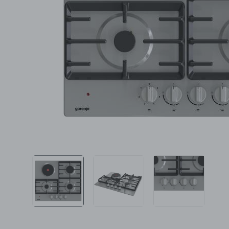
Ljepota i zdravlje
Šamponi
Mame i bebe
Igračke
DOM
Kućanski aparati
Specijalne kategorije
Čišćenje zaliha
Kišobrani akcija
Ograničena cijena