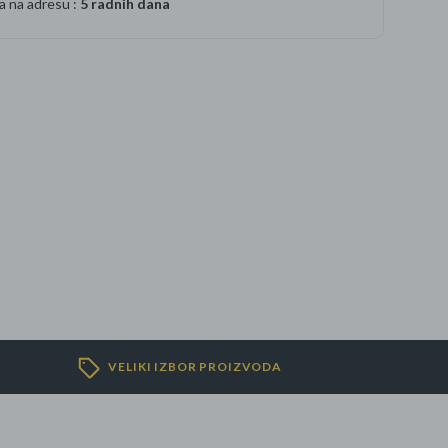
a na adresu :
5 radnih dana
VELIKI IZBOR PROIZVODA