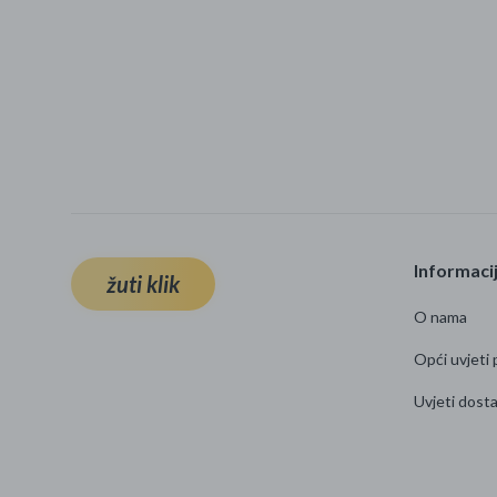
Informaci
žuti klik
O nama
Opći uvjeti 
Uvjeti dost