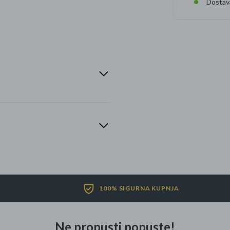
Dostav
100% SIGURNA KUPNJA
Ne propusti popuste!