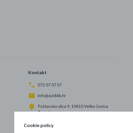
Kontakt
072 07 07 07
info@zutiklik.hr
Poštanska ulica 9, 10410 Velika Gorica
Zagreb
Cookie policy