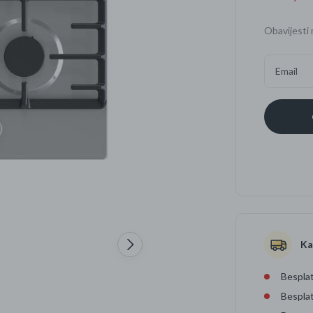
Četkice za zube
Brijanje
Obavijesti 
Paste za zube
Njega lica, tijela i ko
Email
Dezodoransi
Ka
Besplat
Bespla