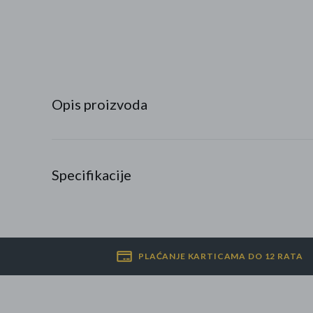
Najpopularniji proizvodi
Roba s greškom
Opis proizvoda
Specifikacije
PLAĆANJE KARTICAMA DO 12 RATA