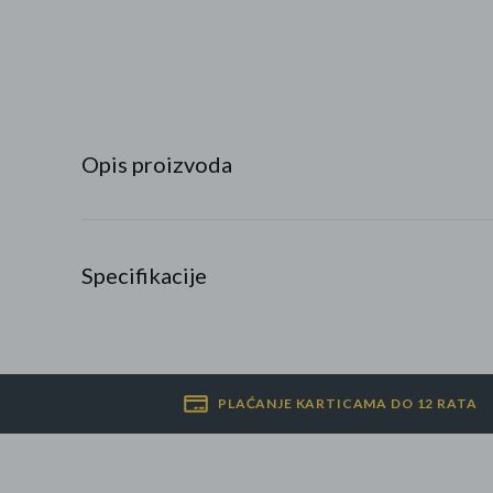
Najpopularniji proizvodi
Roba s greškom
Opis proizvoda
Specifikacije
PLAĆANJE KARTICAMA DO 12 RATA