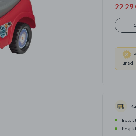
22,29 
Četkice za zube
Brijanje
Paste za zube
Njega lica, tijela i ko
Dezodoransi
B
ured
Ka
Besplat
Bespla