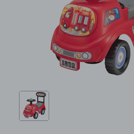
Ljepota i zdravlje
Šamponi
Mame i bebe
Igračke
DOM
Kućanski aparati
Specijalne kategorije
Čišćenje zaliha
Kišobrani akcija
Ograničena cijena