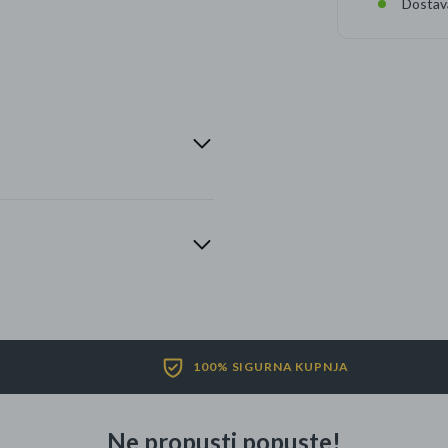
Dostav
100% SIGURNA KUPNJA
Ne propusti popuste!