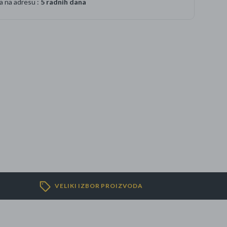
a na adresu :
5 radnih dana
VELIKI IZBOR PROIZVODA