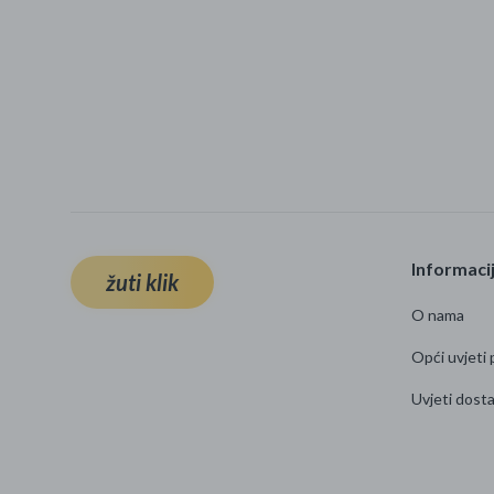
Informaci
žuti klik
O nama
Opći uvjeti 
Uvjeti dost