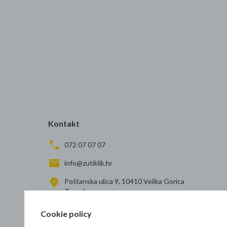
Kontakt
072 07 07 07
info@zutiklik.hr
Poštanska ulica 9, 10410 Velika Gorica
Zagreb
Cookie policy