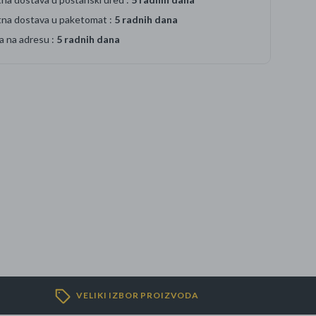
tna dostava u paketomat :
5 radnih dana
a na adresu :
5 radnih dana
VELIKI IZBOR PROIZVODA