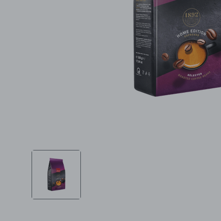
Ljepota i zdravlje
Šamponi
Mame i bebe
Igračke
DOM
Kućanski aparati
Specijalne kategorije
Čišćenje zaliha
Kišobrani akcija
Ograničena cijena