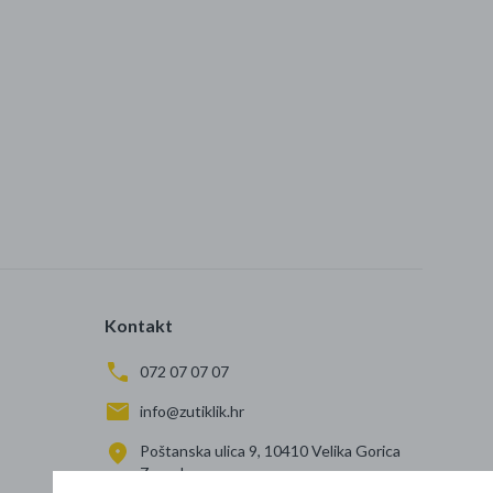
Kontakt
072 07 07 07
info@zutiklik.hr
Poštanska ulica 9, 10410 Velika Gorica
Zagreb