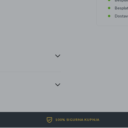
Bespla
Dostav
100% SIGURNA KUPNJA