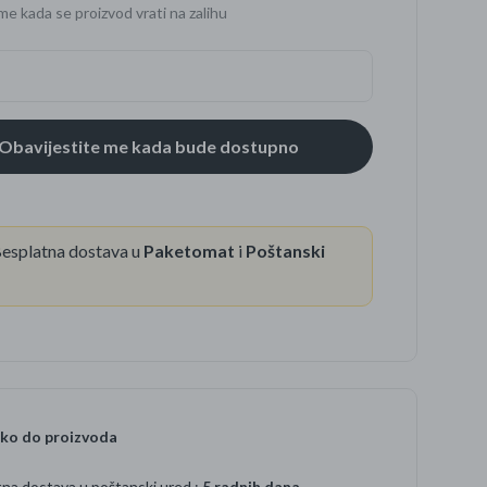
me kada se proizvod vrati na zalihu
se
esplatna dostava u
Paketomat
i
Poštanski
ko do proizvoda
na dostava u poštanski ured :
5 radnih dana