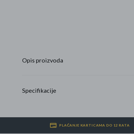
Najpopularniji proizvodi
Roba s greškom
Opis proizvoda
Specifikacije
PLAĆANJE KARTICAMA DO 12 RATA