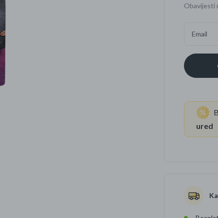
Obavijesti 
Četkice za zube
Brijanje
Email
Paste za zube
Njega lica, tijela i ko
Dezodoransi
B
ured
Ka
Besplat