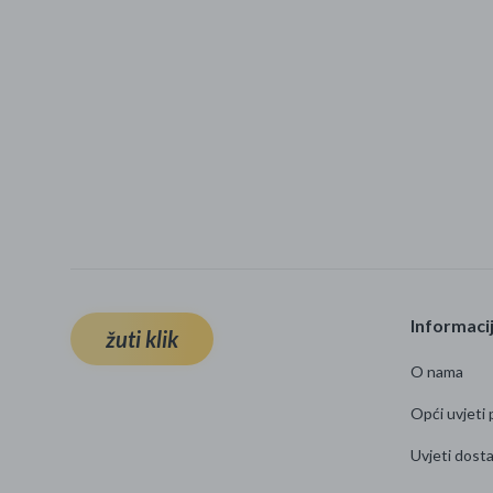
Informaci
žuti klik
O nama
Opći uvjeti 
Uvjeti dost