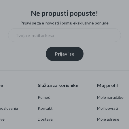
Ne propusti popuste!
Prijavi se za e-novosti i primaj ekskluzivne ponude
Prijavi se
je
Služba za korisnike
Moj profil
Pomoć
Moje narudžbe
poslovanja
Kontakt
Moji povrati
ave
Dostava
Moje adrese