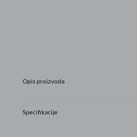
Najpopularniji proizvodi
Roba s greškom
Opis proizvoda
Specifikacije