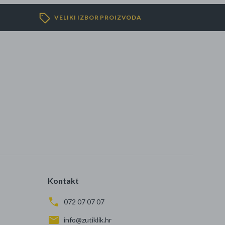
VELIKI IZBOR PROIZVODA
Kontakt
072 07 07 07
info@zutiklik.hr