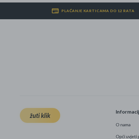
PLAĆANJE KARTICAMA DO 12 RATA
Informaci
žuti klik
O nama
Opći uvjeti 