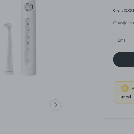
Cijena 02.05.2
Četkice za zube
Brijanje
Obavijesti 
Paste za zube
Njega lica, tijela i ko
Dezodoransi
Email
B
ured