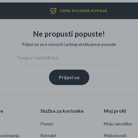
100% SIGURNA KUPNJA
Ne propusti popuste!
Prijavi se za e-novosti i primaj ekskluzivne ponude
Prijavi se
je
Služba za korisnike
Moj profil
Pomoć
Moje narudžbe
poslovanja
Kontakt
Moji povrati