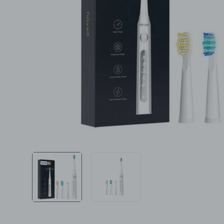
Ljepota i zdravlje
Šamponi
Mame i bebe
Igračke
DOM
Kućanski aparati
Specijalne kategorije
Čišćenje zaliha
Kišobrani akcija
Ograničena cijena