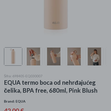
Mame i bebe
Igračke
DOM
Kućanski aparati
Specijalne kategorije
Čišćenje zaliha
Šifra: 698405-EQ030007
Kišobrani akcija
EQUA termo boca od nehrđajućeg
Ograničena cijena
čelika, BPA free, 680ml, Pink Blush
Najpopularniji proizvodi
Brand:
EQUA
Roba s greškom
42,00 €