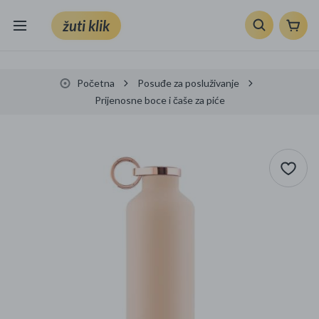
žuti klik
Sve kategorije
Početna
Posuđe za posluživanje
Knjige, škola i ured
Prijenosne boce i čaše za piće
Mobiteli, računala i elektronika
TV, audio i foto
VRT I ALATI
Klik supermarket
Sport i slobodno vrijeme
Ljepota i zdravlje