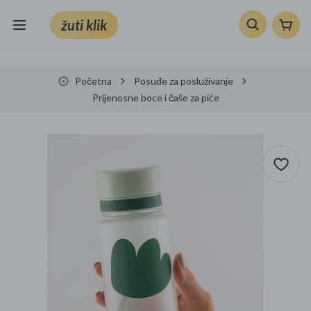
žuti klik
Sve kategorije
Početna
Posuđe za posluživanje
Knjige, škola i ured
Prijenosne boce i čaše za piće
Mobiteli, računala i elektronika
TV, audio i foto
VRT I ALATI
Klik supermarket
Sport i slobodno vrijeme
Ljepota i zdravlje