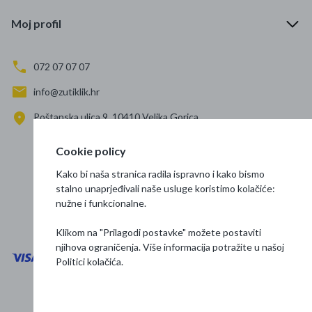
Moj profil
072 07 07 07
info@zutiklik.hr
Poštanska ulica 9, 10410 Velika Gorica
Zagreb
Cookie policy
Prati nas
Kako bi naša stranica radila ispravno i kako bismo
stalno unaprjeđivali naše usluge koristimo kolačiće:
nužne i funkcionalne.
Klikom na "Prilagodi postavke" možete postaviti
njihova ograničenja. Više informacija potražite u našoj
Politici kolačića
.
Opći uvjeti poslovanja
Zaštita podataka