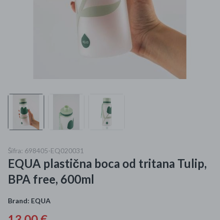
Mame i bebe
Igračke
DOM
Kućanski aparati
Specijalne kategorije
Čišćenje zaliha
Šifra: 698405-EQ020031
Kišobrani akcija
EQUA plastična boca od tritana Tulip,
Ograničena cijena
BPA free, 600ml
Najpopularniji proizvodi
Brand:
EQUA
Roba s greškom
13,00 €