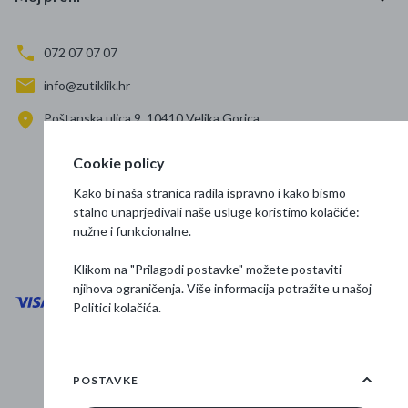
072 07 07 07
info@zutiklik.hr
Poštanska ulica 9, 10410 Velika Gorica
Zagreb
Cookie policy
Prati nas
Kako bi naša stranica radila ispravno i kako bismo
stalno unaprjeđivali naše usluge koristimo kolačiće:
nužne i funkcionalne.
Klikom na "Prilagodi postavke" možete postaviti
njihova ograničenja. Više informacija potražite u našoj
Politici kolačića
.
Opći uvjeti poslovanja
Zaštita podataka
POSTAVKE
Osnovne informacije