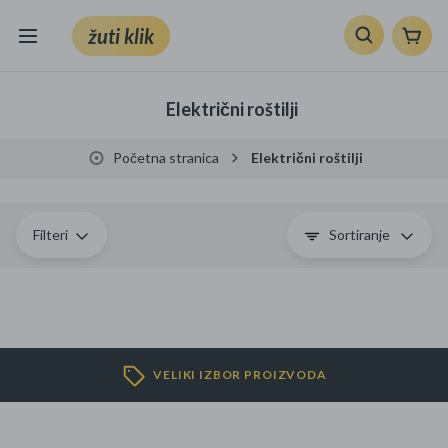
žuti klik
Sve kategorije
Električni roštilji
Knjige, škola i ured
Početna stranica
Električni roštilji
Mobiteli, računala i elektronika
TV, audio i foto
Filteri
Sortiranje
VRT I ALATI
Klik supermarket
VELIKI IZBOR PROIZVODA
Sport i slobodno vrijeme
Ljepota i zdravlje