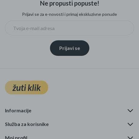
Ne propusti popuste!
Mame i bebe
Prijavi se za e-novosti i primaj ekskluzivne ponude
Igračke
DOM
Prijavi se
Kućanski aparati
Specijalne kategorije
Čišćenje zaliha
žuti klik
Kišobrani akcija
Ograničena cijena
Informacije
Najpopularniji proizvodi
Služba za korisnike
Roba s greškom
Moj profil