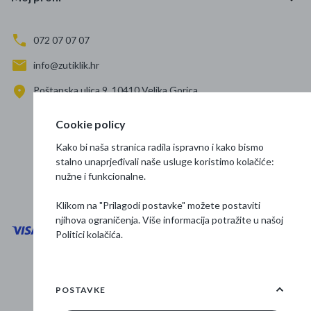
072 07 07 07
info@zutiklik.hr
Poštanska ulica 9, 10410 Velika Gorica
Zagreb
Cookie policy
Prati nas
Kako bi naša stranica radila ispravno i kako bismo
stalno unaprjeđivali naše usluge koristimo kolačiće:
nužne i funkcionalne.
Klikom na "Prilagodi postavke" možete postaviti
njihova ograničenja. Više informacija potražite u našoj
Politici kolačića
.
Opći uvjeti poslovanja
Zaštita podataka
POSTAVKE
Osnovne informacije