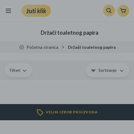
žuti klik
Sve kategorije
Držači toaletnog papira
Knjige, škola i ured
Početna stranica
Držači toaletnog papira
Mobiteli, računala i elektronika
TV, audio i foto
Filteri
Sortiranje
VRT I ALATI
Klik supermarket
VELIKI IZBOR PROIZVODA
Sport i slobodno vrijeme
Ljepota i zdravlje