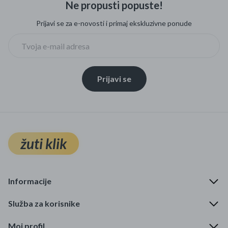
Ne propusti popuste!
Mame i bebe
Prijavi se za e-novosti i primaj ekskluzivne ponude
Igračke
DOM
Prijavi se
Kućanski aparati
Specijalne kategorije
Čišćenje zaliha
žuti klik
Kišobrani akcija
Ograničena cijena
Informacije
Najpopularniji proizvodi
Služba za korisnike
Roba s greškom
Moj profil