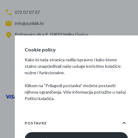
072 07 07 07
info@zutiklik.hr
Poštanska ulica 9, 10410 Velika Gorica
Zagreb
Cookie policy
Prati nas
Kako bi naša stranica radila ispravno i kako bismo
stalno unaprjeđivali naše usluge koristimo kolačiće:
nužne i funkcionalne.
Klikom na "Prilagodi postavke" možete postaviti
njihova ograničenja. Više informacija potražite u našoj
Politici kolačića
.
Opći uvjeti poslovanja
Zaštita podataka
POSTAVKE
Osnovne informacije