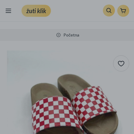
žuti klik
Sve kategorije
Početna
Knjige, škola i ured
Mobiteli, računala i elektronika
TV, audio i foto
VRT I ALATI
Klik supermarket
Sport i slobodno vrijeme
Ljepota i zdravlje