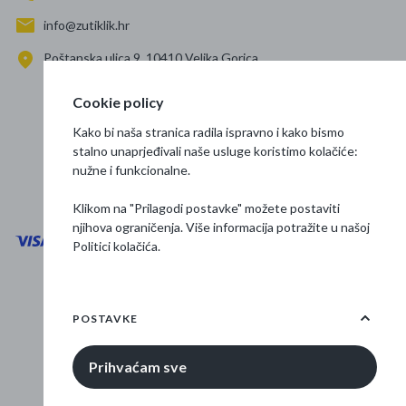
info@zutiklik.hr
Poštanska ulica 9, 10410 Velika Gorica
Zagreb
Cookie policy
Prati nas
Kako bi naša stranica radila ispravno i kako bismo
stalno unaprjeđivali naše usluge koristimo kolačiće:
nužne i funkcionalne.
Klikom na "Prilagodi postavke" možete postaviti
njihova ograničenja. Više informacija potražite u našoj
Politici kolačića
.
Opći uvjeti poslovanja
Zaštita podataka
POSTAVKE
Osnovne informacije
Prihvaćam sve
© 2026 Žuti klik