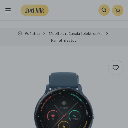
žuti klik
Sve kategorije
Početna
Mobiteli, računala i elektronika
Knjige, škola i ured
Pametni satovi
Mobiteli, računala i elektronika
TV, audio i foto
VRT I ALATI
Klik supermarket
Sport i slobodno vrijeme
Ljepota i zdravlje