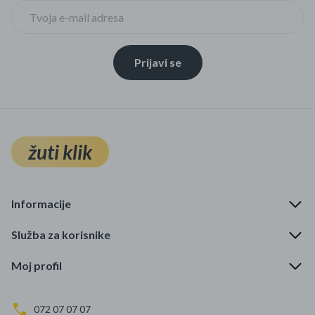
Prijavi se
žuti klik
Informacije
Služba za korisnike
Moj profil
072 07 07 07