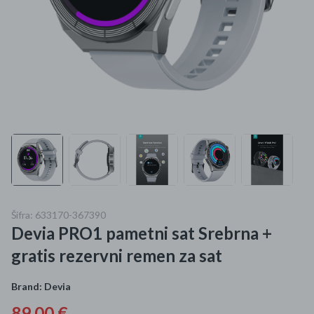
Mame i bebe
Igračke
DOM
Kućanski aparati
Specijalne kategorije
Čišćenje zaliha
Šifra: 633170-367390
Kišobrani akcija
Devia PRO1 pametni sat Srebrna +
Ograničena cijena
gratis rezervni remen za sat
Najpopularniji proizvodi
Brand:
Devia
Roba s greškom
89,00 €