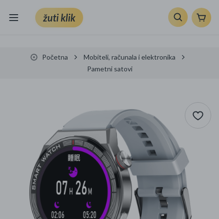
žuti klik
Sve kategorije
Početna
Mobiteli, računala i elektronika
Knjige, škola i ured
Pametni satovi
Mobiteli, računala i elektronika
TV, audio i foto
VRT I ALATI
Klik supermarket
Sport i slobodno vrijeme
Ljepota i zdravlje