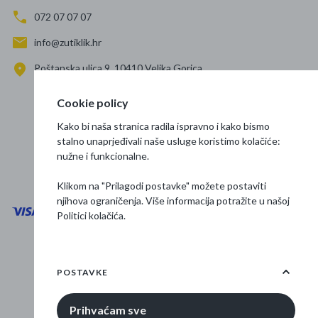
072 07 07 07
info@zutiklik.hr
Poštanska ulica 9, 10410 Velika Gorica
Zagreb
Cookie policy
Prati nas
Kako bi naša stranica radila ispravno i kako bismo
stalno unaprjeđivali naše usluge koristimo kolačiće:
nužne i funkcionalne.
Klikom na "Prilagodi postavke" možete postaviti
njihova ograničenja. Više informacija potražite u našoj
Politici kolačića
.
Opći uvjeti poslovanja
Zaštita podataka
POSTAVKE
Osnovne informacije
Prihvaćam sve
© 2026 Žuti klik