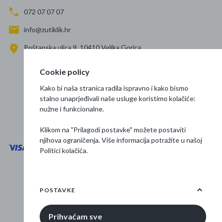
072 07 07 07
info@zutiklik.hr
Poštanska ulica 9, 10410 Velika Gorica
Zagreb
Cookie policy
Prati nas
Kako bi naša stranica radila ispravno i kako bismo
stalno unaprjeđivali naše usluge koristimo kolačiće:
nužne i funkcionalne.
Klikom na "Prilagodi postavke" možete postaviti
njihova ograničenja. Više informacija potražite u našoj
Politici kolačića
.
Opći uvjeti poslovanja
Zaštita podataka
POSTAVKE
Osnovne informacije
Prihvaćam sve
© 2026 Žuti klik