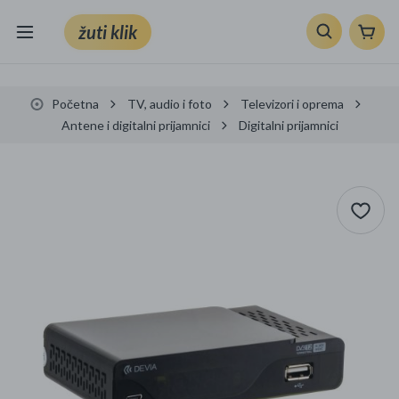
žuti klik
Sve kategorije
Početna
TV, audio i foto
Televizori i oprema
Knjige, škola i ured
Antene i digitalni prijamnici
Digitalni prijamnici
Mobiteli, računala i elektronika
TV, audio i foto
VRT I ALATI
Klik supermarket
Sport i slobodno vrijeme
Ljepota i zdravlje