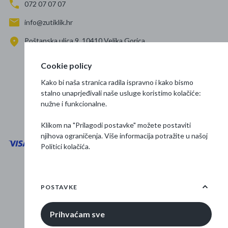
072 07 07 07
info@zutiklik.hr
Poštanska ulica 9, 10410 Velika Gorica
Zagreb
Cookie policy
Prati nas
Kako bi naša stranica radila ispravno i kako bismo
stalno unaprjeđivali naše usluge koristimo kolačiće:
nužne i funkcionalne.
Klikom na "Prilagodi postavke" možete postaviti
njihova ograničenja. Više informacija potražite u našoj
Politici kolačića
.
Opći uvjeti poslovanja
Zaštita podataka
POSTAVKE
Osnovne informacije
Prihvaćam sve
© 2026 Žuti klik