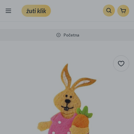
žuti klik
Sve kategorije
Početna
Knjige, škola i ured
Mobiteli, računala i elektronika
TV, audio i foto
VRT I ALATI
Klik supermarket
Sport i slobodno vrijeme
Ljepota i zdravlje