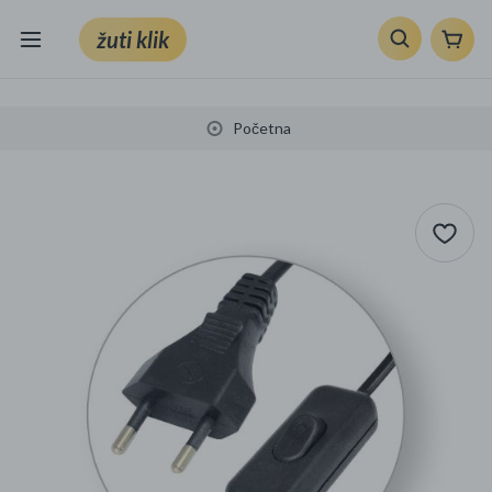
žuti klik
Sve kategorije
Početna
Knjige, škola i ured
Mobiteli, računala i elektronika
TV, audio i foto
VRT I ALATI
Klik supermarket
Sport i slobodno vrijeme
Ljepota i zdravlje