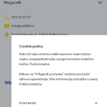
Moj profil
072 07 07 07
info@zutiklik.hr
Poštanska ulica 9, 10410 Velika Gorica
Zagreb
Cookie policy
Prati nas
Kako bi naša stranica radila ispravno i kako bismo
stalno unaprjeđivali naše usluge koristimo kolačiće:
nužne i funkcionalne.
Klikom na "Prilagodi postavke" možete postaviti
njihova ograničenja. Više informacija potražite u našoj
Politici kolačića
.
Opći uvjeti poslovanja
Zaštita podataka
POSTAVKE
Osnovne informacije