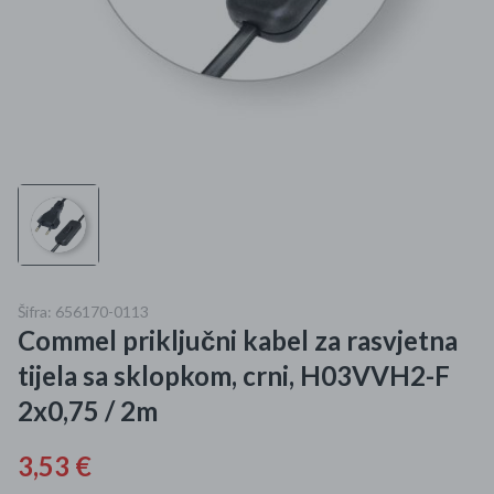
Mame i bebe
Igračke
DOM
Kućanski aparati
Specijalne kategorije
Čišćenje zaliha
Šifra: 656170-0113
Commel priključni kabel za rasvjetna
Kišobrani akcija
tijela sa sklopkom, crni, H03VVH2-F
Ograničena cijena
2x0,75 / 2m
Najpopularniji proizvodi
3,53 €
Roba s greškom