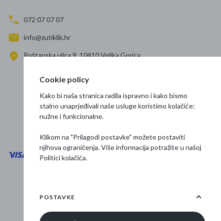
072 07 07 07
info@zutiklik.hr
Poštanska ulica 9, 10410 Velika Gorica
Zagreb
Cookie policy
Prati nas
Kako bi naša stranica radila ispravno i kako bismo
stalno unaprjeđivali naše usluge koristimo kolačiće:
nužne i funkcionalne.
Klikom na "Prilagodi postavke" možete postaviti
njihova ograničenja. Više informacija potražite u našoj
Politici kolačića
.
Opći uvjeti poslovanja
Zaštita podataka
POSTAVKE
Osnovne informacije