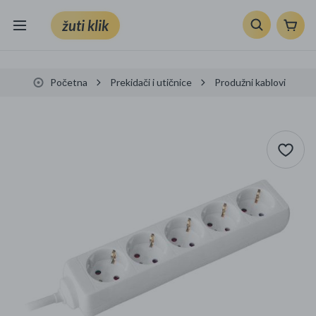
žuti klik
Sve kategorije
Početna
Prekidači i utičnice
Produžni kablovi
Knjige, škola i ured
Mobiteli, računala i elektronika
TV, audio i foto
VRT I ALATI
Klik supermarket
Sport i slobodno vrijeme
Ljepota i zdravlje