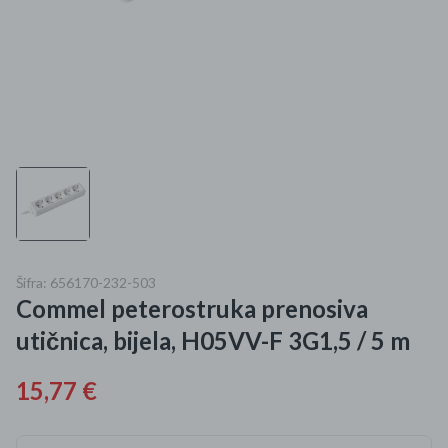
Mame i bebe
Igračke
DOM
Kućanski aparati
Specijalne kategorije
Čišćenje zaliha
Šifra: 656170-232-503
Commel peterostruka prenosiva
Kišobrani akcija
utičnica, bijela, H05VV-F 3G1,5 / 5 m
Ograničena cijena
15,77 €
Najpopularniji proizvodi
Roba s greškom