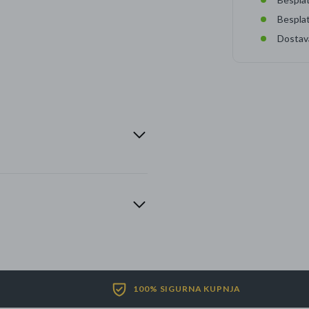
Bespla
Dostav
100% SIGURNA KUPNJA