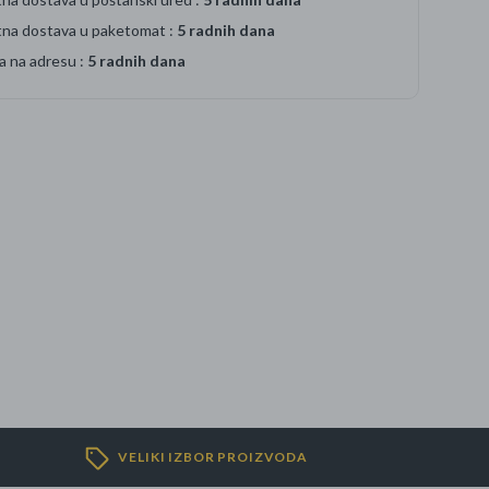
tna dostava u paketomat :
5 radnih dana
a na adresu :
5 radnih dana
VELIKI IZBOR PROIZVODA