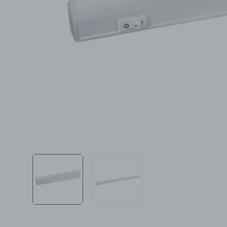
Ljepota i zdravlje
Šamponi
Mame i bebe
Igračke
DOM
Kućanski aparati
Specijalne kategorije
Čišćenje zaliha
Kišobrani akcija
Ograničena cijena