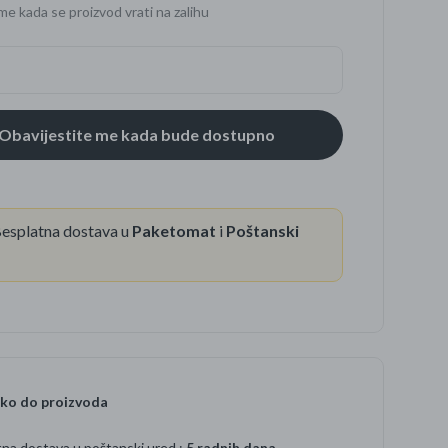
me kada se proizvod vrati na zalihu
se
esplatna dostava u
Paketomat
i
Poštanski
ko do proizvoda
na dostava u poštanski ured :
5 radnih dana