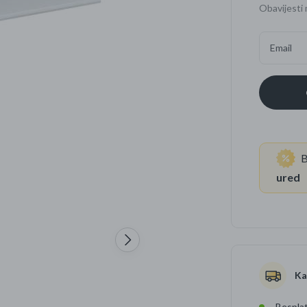
Obavijesti 
Četkice za zube
Brijanje
Email
Paste za zube
Njega lica, tijela i ko
Dezodoransi
B
ured
Ka
Besplat