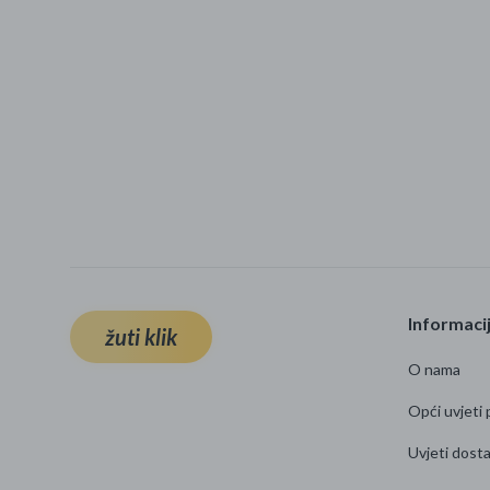
Informaci
žuti klik
O nama
Opći uvjeti 
Uvjeti dost