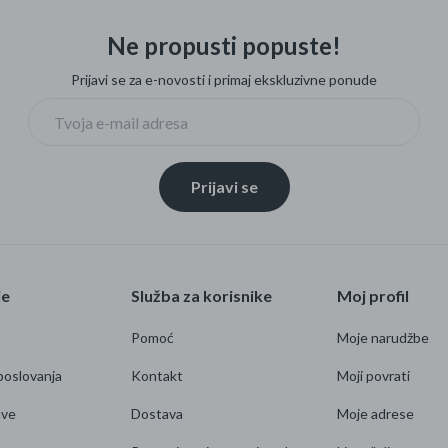
Ne propusti popuste!
Prijavi se za e-novosti i primaj ekskluzivne ponude
Prijavi se
je
Služba za korisnike
Moj profil
Pomoć
Moje narudžbe
poslovanja
Kontakt
Moji povrati
ave
Dostava
Moje adrese