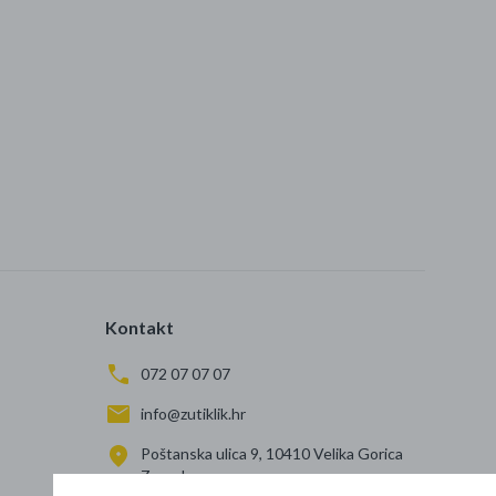
Kontakt
072 07 07 07
info@zutiklik.hr
Poštanska ulica 9, 10410 Velika Gorica
Zagreb