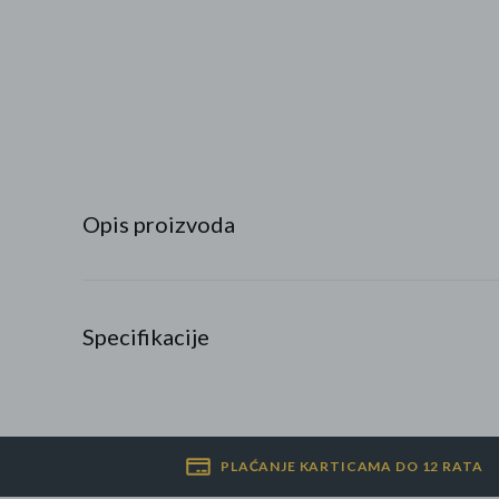
Najpopularniji proizvodi
Roba s greškom
Opis proizvoda
Specifikacije
PLAĆANJE KARTICAMA DO 12 RATA