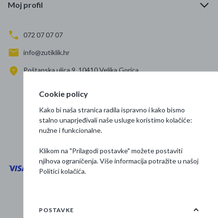
Moj profil
072 07 07 07
info@zutiklik.hr
Poštanska ulica 9, 10410 Velika Gorica
Zagreb
Cookie policy
Prati nas
Kako bi naša stranica radila ispravno i kako bismo
stalno unaprjeđivali naše usluge koristimo kolačiće:
nužne i funkcionalne.
Klikom na "Prilagodi postavke" možete postaviti
njihova ograničenja. Više informacija potražite u našoj
Politici kolačića
.
Opći uvjeti poslovanja
Zaštita podataka
POSTAVKE
Osnovne informacije