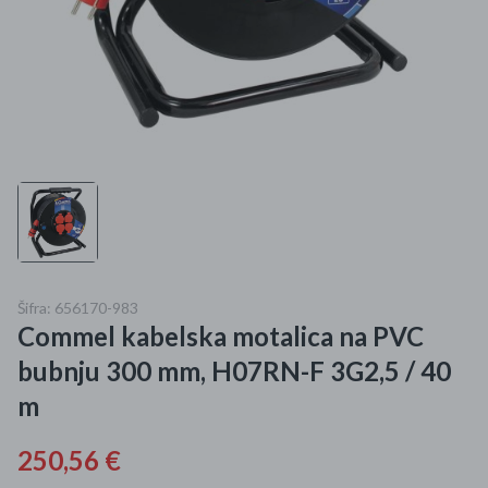
Mame i bebe
Igračke
DOM
Kućanski aparati
Specijalne kategorije
Čišćenje zaliha
Šifra: 656170-983
Commel kabelska motalica na PVC
Kišobrani akcija
bubnju 300 mm, H07RN-F 3G2,5 / 40
Ograničena cijena
m
Najpopularniji proizvodi
250,56 €
Roba s greškom