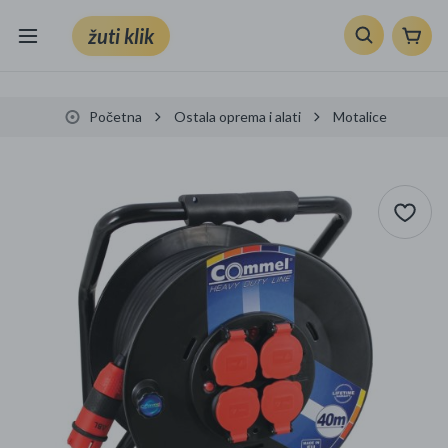
žuti klik
Sve kategorije
Početna
Ostala oprema i alati
Motalice
Knjige, škola i ured
Mobiteli, računala i elektronika
TV, audio i foto
VRT I ALATI
Klik supermarket
Sport i slobodno vrijeme
Ljepota i zdravlje