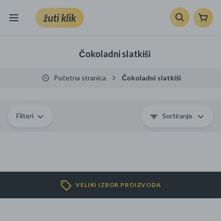
žuti klik
Sve kategorije
Čokoladni slatkiši
Knjige, škola i ured
Početna stranica
Čokoladni slatkiši
Mobiteli, računala i elektronika
TV, audio i foto
Filteri
Sortiranje
VRT I ALATI
Klik supermarket
VELIKI IZBOR PROIZVODA
Sport i slobodno vrijeme
Ljepota i zdravlje