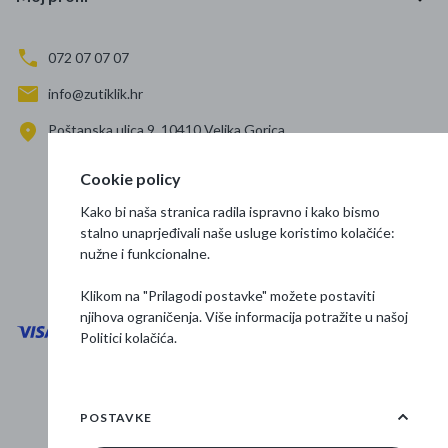
072 07 07 07
info@zutiklik.hr
Poštanska ulica 9, 10410 Velika Gorica
Zagreb
Cookie policy
Prati nas
Kako bi naša stranica radila ispravno i kako bismo
stalno unaprjeđivali naše usluge koristimo kolačiće:
nužne i funkcionalne.
Klikom na "Prilagodi postavke" možete postaviti
njihova ograničenja. Više informacija potražite u našoj
Politici kolačića
.
Opći uvjeti poslovanja
Zaštita podataka
POSTAVKE
Osnovne informacije