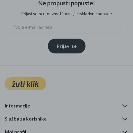
Ne propusti popuste!
Mame i bebe
Prijavi se za e-novosti i primaj ekskluzivne ponude
Igračke
DOM
Prijavi se
Kućanski aparati
Specijalne kategorije
Čišćenje zaliha
žuti klik
Kišobrani akcija
Ograničena cijena
Informacije
Najpopularniji proizvodi
Služba za korisnike
Roba s greškom
Moj profil