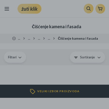
žuti klik
Sve kategorije
Čišćenje kamena i fasada
Knjige, škola i ured
...
...
...
...
Čišćenje kamena i fasada
Mobiteli, računala i elektronika
TV, audio i foto
Filteri
Sortiranje
VRT I ALATI
Klik supermarket
VELIKI IZBOR PROIZVODA
Sport i slobodno vrijeme
Ljepota i zdravlje