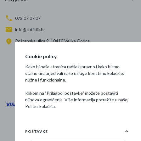
072 07 07 07
info@zutiklik.hr
Poštanska ulica 9, 10410 Velika Gorica
Zagreb
Cookie policy
Prati nas
Kako bi naša stranica radila ispravno i kako bismo
stalno unaprjeđivali naše usluge koristimo kolačiće:
nužne i funkcionalne.
Klikom na "Prilagodi postavke" možete postaviti
njihova ograničenja. Više informacija potražite u našoj
Politici kolačića
.
Opći uvjeti poslovanja
Zaštita podataka
POSTAVKE
Osnovne informacije