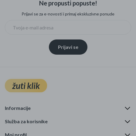
Ne propusti popuste!
Mame i bebe
Prijavi se za e-novosti i primaj ekskluzivne ponude
Igračke
DOM
Prijavi se
Kućanski aparati
Specijalne kategorije
Čišćenje zaliha
žuti klik
Kišobrani akcija
Ograničena cijena
Informacije
Najpopularniji proizvodi
Služba za korisnike
Roba s greškom
Moj profil