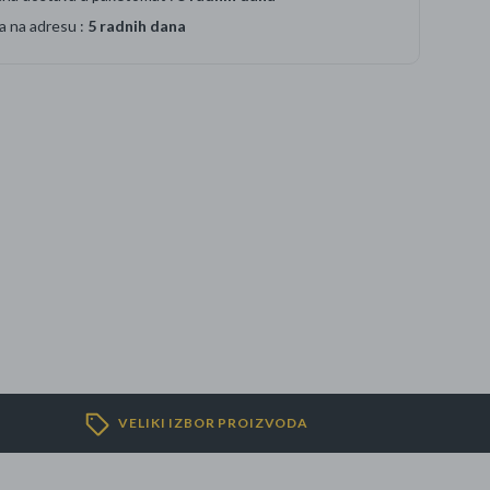
a na adresu :
5 radnih dana
VELIKI IZBOR PROIZVODA