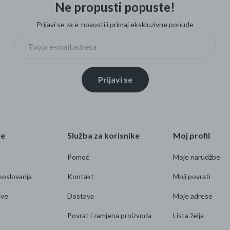
Ne propusti popuste!
Prijavi se za e-novosti i primaj ekskluzivne ponude
Prijavi se
je
Služba za korisnike
Moj profil
Pomoć
Moje narudžbe
poslovanja
Kontakt
Moji povrati
ave
Dostava
Moje adrese
Povrat i zamjena proizvoda
Lista želja