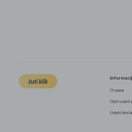
Informaci
žuti klik
O nama
Opći uvjeti 
Uvjeti dost