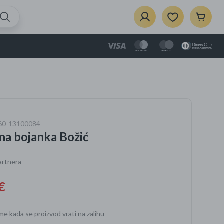
{{Product}}
je dodan u košaricu.
Prikaži košaricu
je
860-13100084
zbor
na bojanka Božić
ela
i dom
artnera
€
e
vaći za
me kada se proizvod vrati na zalihu
rce