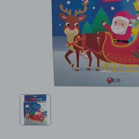
Ljepota i zdravlje
Šamponi
Mame i bebe
Igračke
DOM
Kućanski aparati
Specijalne kategorije
Čišćenje zaliha
Kišobrani akcija
Ograničena cijena