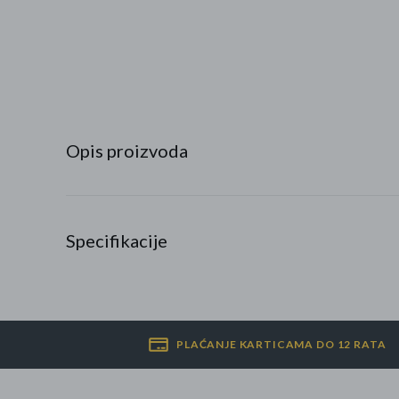
Najpopularniji proizvodi
Roba s greškom
Opis proizvoda
Specifikacije
PLAĆANJE KARTICAMA DO 12 RATA