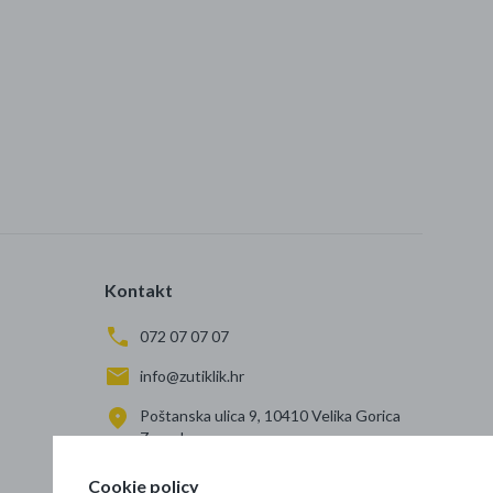
Kontakt
072 07 07 07
info@zutiklik.hr
Poštanska ulica 9, 10410 Velika Gorica
Zagreb
Cookie policy