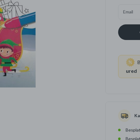
Email
Četkice za zube
Brijanje
Paste za zube
Njega lica, tijela i ko
Dezodoransi
B
ured
Ka
Besplat
Bespla