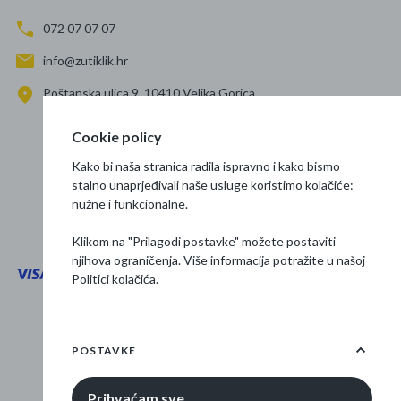
072 07 07 07
info@zutiklik.hr
Poštanska ulica 9, 10410 Velika Gorica
Zagreb
Cookie policy
Prati nas
Kako bi naša stranica radila ispravno i kako bismo
stalno unaprjeđivali naše usluge koristimo kolačiće:
nužne i funkcionalne.
Klikom na "Prilagodi postavke" možete postaviti
njihova ograničenja. Više informacija potražite u našoj
Politici kolačića
.
Opći uvjeti poslovanja
Zaštita podataka
POSTAVKE
Osnovne informacije
Prihvaćam sve