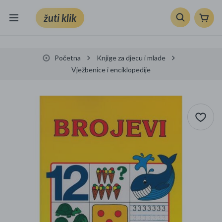
žuti klik
Sve kategorije
Početna
Knjige za djecu i mlade
Knjige, škola i ured
Vježbenice i enciklopedije
Mobiteli, računala i elektronika
TV, audio i foto
VRT I ALATI
Klik supermarket
Sport i slobodno vrijeme
Ljepota i zdravlje