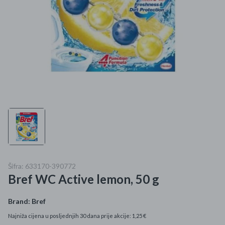
Mame i bebe
Igračke
DOM
Kućanski aparati
Specijalne kategorije
Čišćenje zaliha
Kišobrani akcija
Šifra: 633170-390772
Bref WC Active lemon, 50 g
Ograničena cijena
Najpopularniji proizvodi
Brand:
Bref
Najniža cijena u posljednjih 30 dana prije akcije: 1,25 €
Roba s greškom