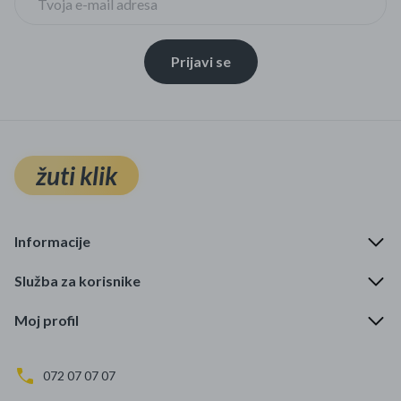
Prijavi se
žuti klik
Informacije
Služba za korisnike
Moj profil
072 07 07 07