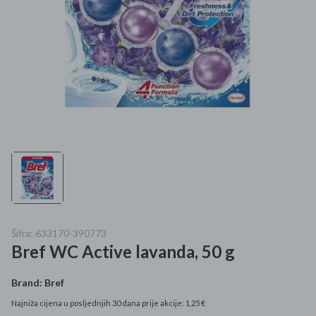
Mame i bebe
Igračke
DOM
Kućanski aparati
Specijalne kategorije
Čišćenje zaliha
Kišobrani akcija
Šifra: 633170-390773
Bref WC Active lavanda, 50 g
Ograničena cijena
Najpopularniji proizvodi
Brand:
Bref
Najniža cijena u posljednjih 30 dana prije akcije: 1,25 €
Roba s greškom