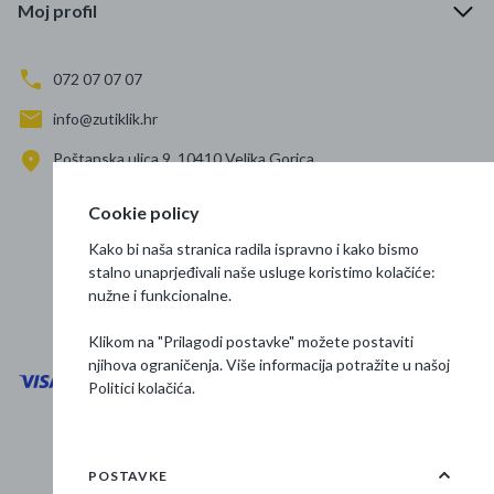
Moj profil
072 07 07 07
info@zutiklik.hr
Poštanska ulica 9, 10410 Velika Gorica
Zagreb
Cookie policy
Prati nas
Kako bi naša stranica radila ispravno i kako bismo
stalno unaprjeđivali naše usluge koristimo kolačiće:
nužne i funkcionalne.
Klikom na "Prilagodi postavke" možete postaviti
njihova ograničenja. Više informacija potražite u našoj
Politici kolačića
.
Opći uvjeti poslovanja
Zaštita podataka
POSTAVKE
Osnovne informacije