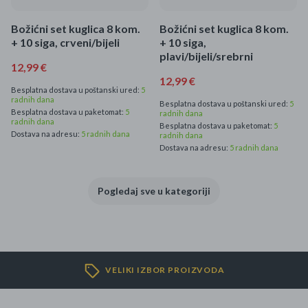
Božićni set kuglica 8 kom.
Božićni set kuglica 8 kom.
+ 10 siga, crveni/bijeli
+ 10 siga,
plavi/bijeli/srebrni
12,99 €
12,99 €
Besplatna dostava u poštanski ured:
5
radnih dana
Besplatna dostava u poštanski ured:
5
Besplatna dostava u paketomat:
5
radnih dana
radnih dana
Besplatna dostava u paketomat:
5
Dostava na adresu:
5 radnih dana
radnih dana
Dostava na adresu:
5 radnih dana
Pogledaj sve u kategoriji
VELIKI IZBOR PROIZVODA