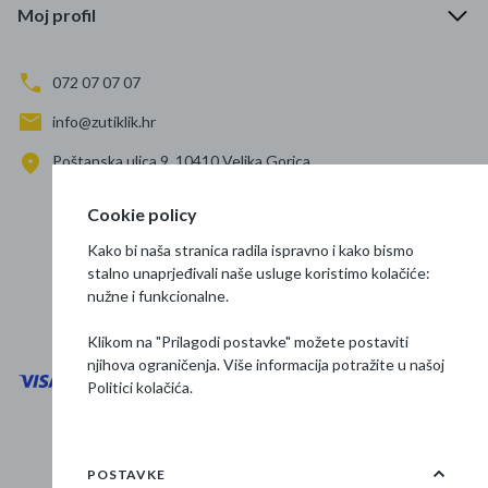
Moj profil
072 07 07 07
info@zutiklik.hr
Poštanska ulica 9, 10410 Velika Gorica
Zagreb
Cookie policy
Prati nas
Kako bi naša stranica radila ispravno i kako bismo
stalno unaprjeđivali naše usluge koristimo kolačiće:
nužne i funkcionalne.
Klikom na "Prilagodi postavke" možete postaviti
njihova ograničenja. Više informacija potražite u našoj
Politici kolačića
.
Opći uvjeti poslovanja
Zaštita podataka
POSTAVKE
Osnovne informacije