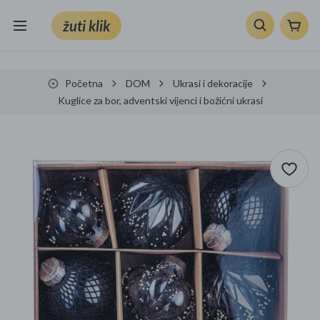
žuti klik
Sve kategorije
Početna
DOM
Ukrasi i dekoracije
Knjige, škola i ured
Kuglice za bor, adventski vijenci i božićni ukrasi
Mobiteli, računala i elektronika
TV, audio i foto
VRT I ALATI
Klik supermarket
Sport i slobodno vrijeme
Ljepota i zdravlje