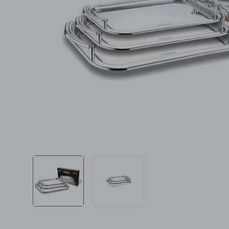
Ljepota i zdravlje
Šamponi
Mame i bebe
Igračke
DOM
Kućanski aparati
Specijalne kategorije
Čišćenje zaliha
Kišobrani akcija
Ograničena cijena