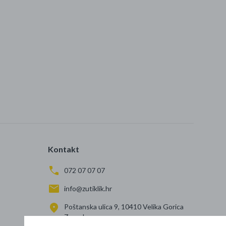
Kontakt
072 07 07 07
info@zutiklik.hr
Poštanska ulica 9, 10410 Velika Gorica
Zagreb