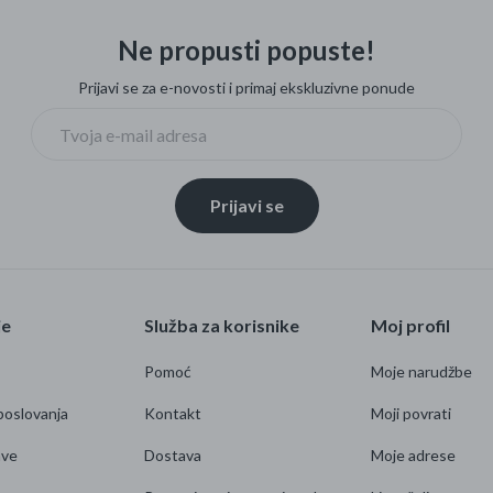
Ne propusti popuste!
Prijavi se za e-novosti i primaj ekskluzivne ponude
Prijavi se
je
Služba za korisnike
Moj profil
Pomoć
Moje narudžbe
poslovanja
Kontakt
Moji povrati
ave
Dostava
Moje adrese