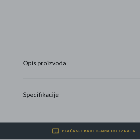
Najpopularniji proizvodi
Roba s greškom
Opis proizvoda
Specifikacije
PLAĆANJE KARTICAMA DO 12 RATA