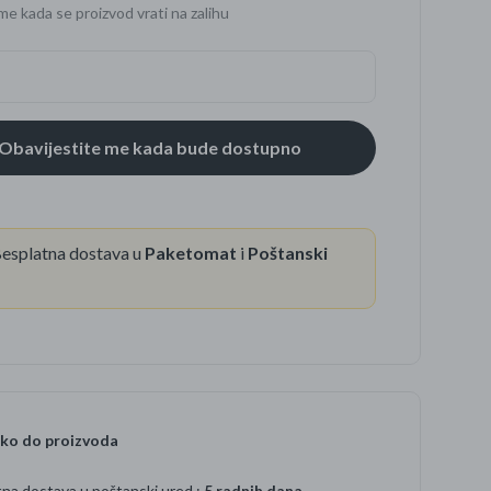
me kada se proizvod vrati na zalihu
se
esplatna dostava u
Paketomat
i
Poštanski
ko do proizvoda
na dostava u poštanski ured :
5 radnih dana