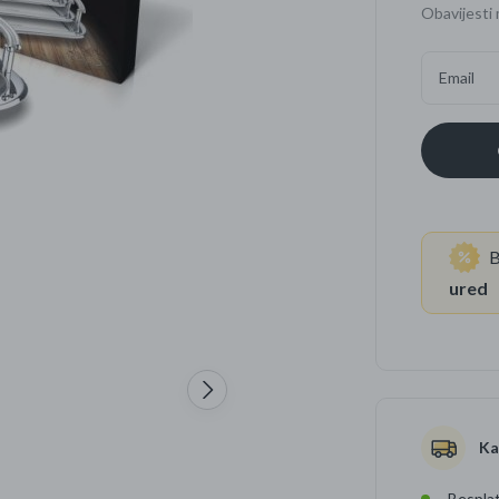
Obavijesti 
Četkice za zube
Brijanje
Email
Paste za zube
Njega lica, tijela i ko
Dezodoransi
B
ured
Ka
Besplat