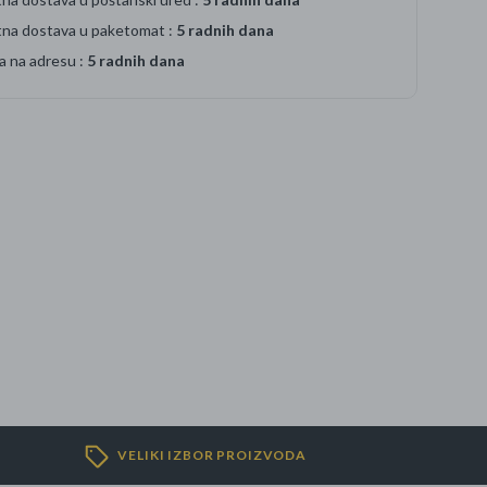
tna dostava u paketomat :
5 radnih dana
a na adresu :
5 radnih dana
VELIKI IZBOR PROIZVODA