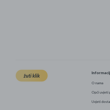
Informaci
žuti klik
O nama
Opći uvjeti 
Uvjeti dost