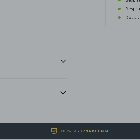
Bespla
Dostav
100% SIGURNA KUPNJA