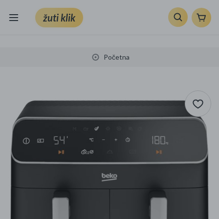
žuti klik
Sve kategorije
Početna
Knjige, škola i ured
Mobiteli, računala i elektronika
TV, audio i foto
VRT I ALATI
Klik supermarket
Sport i slobodno vrijeme
Ljepota i zdravlje