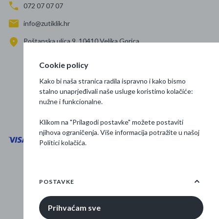
072 07 07 07
info@zutiklik.hr
Poštanska ulica 9, 10410 Velika Gorica
Zagreb
Cookie policy
Prati nas
Kako bi naša stranica radila ispravno i kako bismo
stalno unaprjeđivali naše usluge koristimo kolačiće:
nužne i funkcionalne.
Klikom na "Prilagodi postavke" možete postaviti
njihova ograničenja. Više informacija potražite u našoj
Politici kolačića
.
Opći uvjeti poslovanja
Zaštita podataka
POSTAVKE
Osnovne informacije
Prihvaćam sve
© 2026 Žuti klik