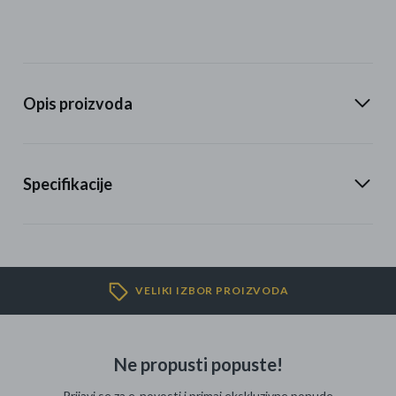
Opis proizvoda
Specifikacije
VELIKI IZBOR PROIZVODA
Ne propusti popuste!
Prijavi se za e-novosti i primaj ekskluzivne ponude