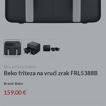
Mame i bebe
Igračke
DOM
Kućanski aparati
Specijalne kategorije
Čišćenje zaliha
Šifra: 627216-234814
Beko friteza na vrući zrak FRL5388B
Kišobrani akcija
Ograničena cijena
Brand:
Beko
159,00 €
Najpopularniji proizvodi
Roba s greškom