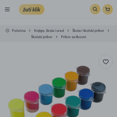
žuti klik
Sve kategorije
Početna
Knjige, škola i ured
Škola i školski pribor
Knjige, škola i ured
Školski pribor
Pribor za likovni
Mobiteli, računala i elektronika
TV, audio i foto
VRT I ALATI
Klik supermarket
Sport i slobodno vrijeme
Ljepota i zdravlje