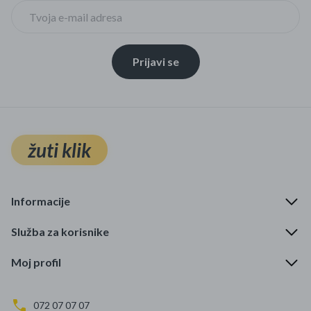
Prijavi se
žuti klik
Informacije
Služba za korisnike
Moj profil
072 07 07 07