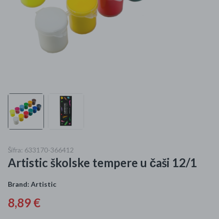
Mame i bebe
Igračke
DOM
Kućanski aparati
Specijalne kategorije
Čišćenje zaliha
Šifra: 633170-366412
Kišobrani akcija
Artistic školske tempere u čaši 12/1
Ograničena cijena
Brand:
Artistic
Najpopularniji proizvodi
8,89 €
Roba s greškom