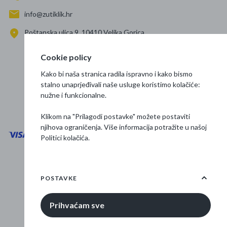
info@zutiklik.hr
Poštanska ulica 9, 10410 Velika Gorica
Zagreb
Cookie policy
Prati nas
Kako bi naša stranica radila ispravno i kako bismo
stalno unaprjeđivali naše usluge koristimo kolačiće:
nužne i funkcionalne.
Klikom na "Prilagodi postavke" možete postaviti
njihova ograničenja. Više informacija potražite u našoj
Politici kolačića
.
Opći uvjeti poslovanja
Zaštita podataka
POSTAVKE
Osnovne informacije
Prihvaćam sve
© 2026 Žuti klik