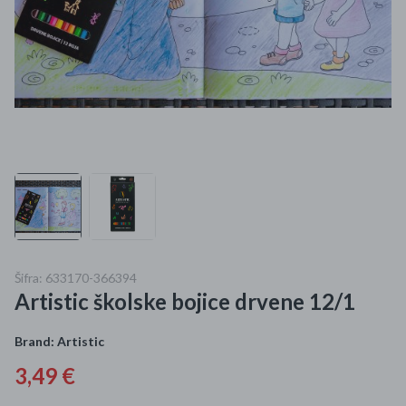
Mame i bebe
Igračke
DOM
Kućanski aparati
Specijalne kategorije
Čišćenje zaliha
Šifra: 633170-366394
Kišobrani akcija
Artistic školske bojice drvene 12/1
Ograničena cijena
Brand:
Artistic
Najpopularniji proizvodi
3,49 €
Roba s greškom