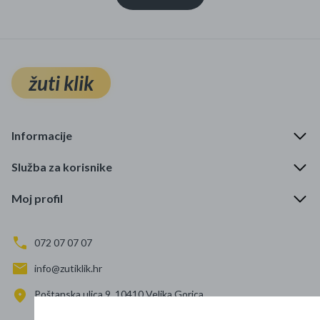
žuti klik
Informacije
Služba za korisnike
Moj profil
072 07 07 07
info@zutiklik.hr
Poštanska ulica 9, 10410 Velika Gorica
Zagreb