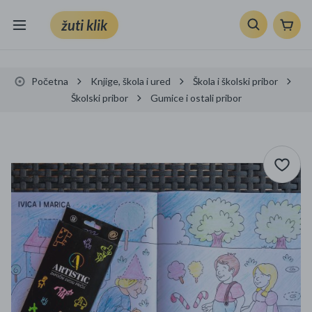
žuti klik
Sve kategorije
Početna
Knjige, škola i ured
Škola i školski pribor
Knjige, škola i ured
Školski pribor
Gumice i ostali pribor
Mobiteli, računala i elektronika
TV, audio i foto
VRT I ALATI
Klik supermarket
Sport i slobodno vrijeme
Ljepota i zdravlje