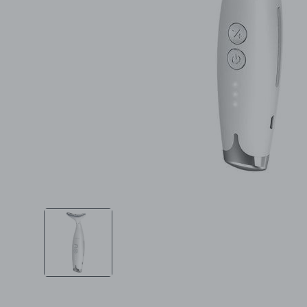
Ljepota i zdravlje
Šamponi
Mame i bebe
Igračke
DOM
Kućanski aparati
Specijalne kategorije
Čišćenje zaliha
Kišobrani akcija
Ograničena cijena