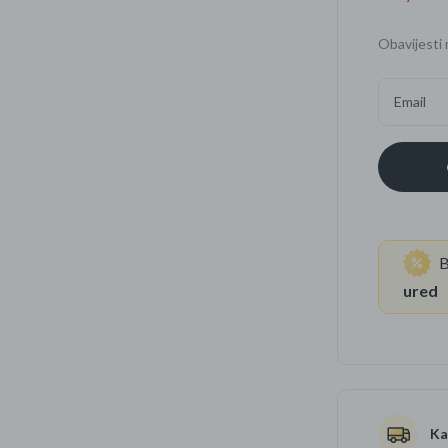
Četkice za zube
Brijanje
Obavijesti 
Paste za zube
Njega lica, tijela i ko
Email
Dezodoransi
B
ured
Ka