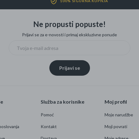
100% SIGURNA KUPNJA
Ne propusti popuste!
Prijavi se za e-novosti i primaj ekskluzivne ponude
Prijavi se
je
Služba za korisnike
Moj profil
Pomoć
Moje narudžbe
poslovanja
Kontakt
Moji povrati
ave
Dostava
Moje adrese