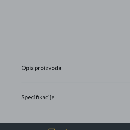
Najpopularniji proizvodi
Roba s greškom
Opis proizvoda
Specifikacije