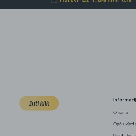
PLAĆANJE KARTICAMA DO 12 RATA
Informaci
žuti klik
O nama
Opći uvjeti 
Uvjeti dost