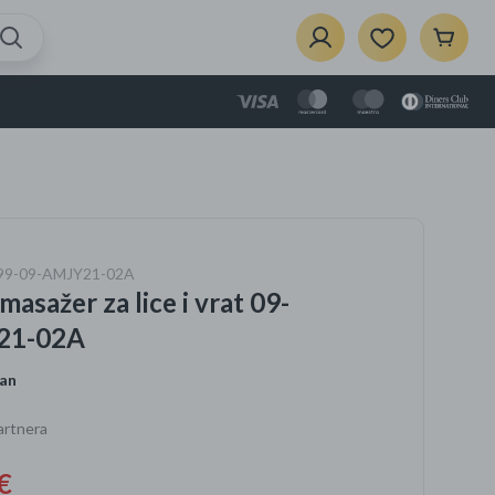
A
{{Product}}
je dodan u košaricu.
Prikaži košaricu
je
1499-09-AMJY21-02A
zbor
masažer za lice i vrat 09-
ela
i dom
21-02A
an
artnera
e
vaći za
€
rce