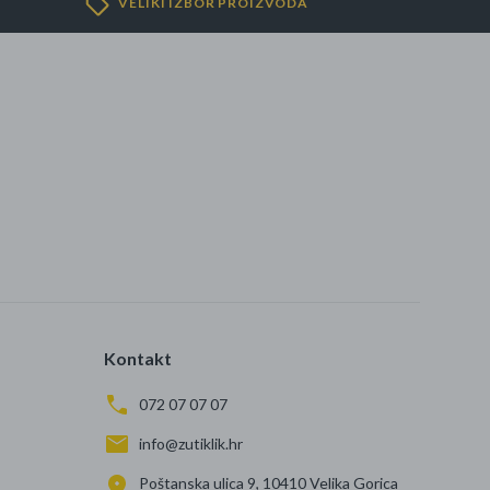
VELIKI IZBOR PROIZVODA
Kontakt
072 07 07 07
info@zutiklik.hr
Poštanska ulica 9, 10410 Velika Gorica