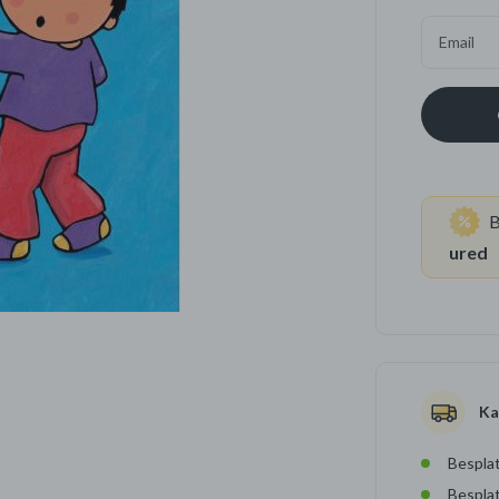
Email
Četkice za zube
Brijanje
Paste za zube
Njega lica, tijela i ko
Dezodoransi
B
ured
Ka
Besplat
Bespla