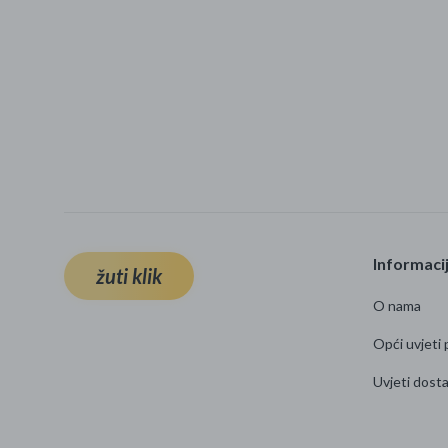
Informaci
žuti klik
O nama
Opći uvjeti 
Uvjeti dost