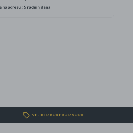
a na adresu :
5 radnih dana
VELIKI IZBOR PROIZVODA