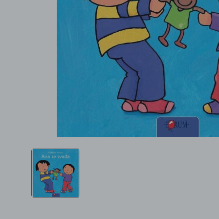
Ljepota i zdravlje
Šamponi
Mame i bebe
Igračke
DOM
Kućanski aparati
Specijalne kategorije
Čišćenje zaliha
Kišobrani akcija
Ograničena cijena