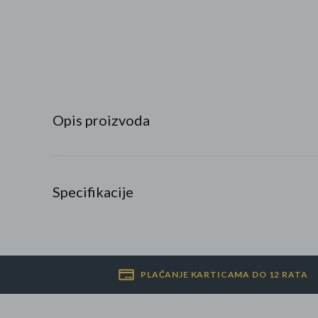
Najpopularniji proizvodi
Roba s greškom
Opis proizvoda
Specifikacije
PLAĆANJE KARTICAMA DO 12 RATA