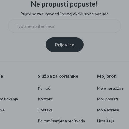
Ne propusti popuste!
Prijavi se za e-novosti i primaj ekskluzivne ponude
Prijavi se
je
Služba za korisnike
Moj profil
Pomoć
Moje narudžbe
poslovanja
Kontakt
Moji povrati
ave
Dostava
Moje adrese
Povrat i zamjena proizvoda
Lista želja