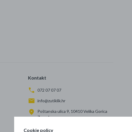
Kontakt
072 07 07 07
info@zutiklik.hr
Poštanska ulica 9, 10410 Velika Gorica
Zagreb
Cookie policy