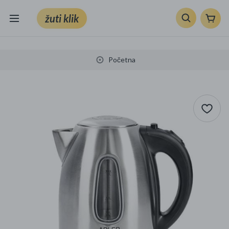
žuti klik
Sve kategorije
Početna
Knjige, škola i ured
Mobiteli, računala i elektronika
TV, audio i foto
VRT I ALATI
Klik supermarket
Sport i slobodno vrijeme
Ljepota i zdravlje