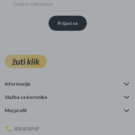
Prijavi se
žuti klik
Informacije
Služba za korisnike
Moj profil
072 07 07 07