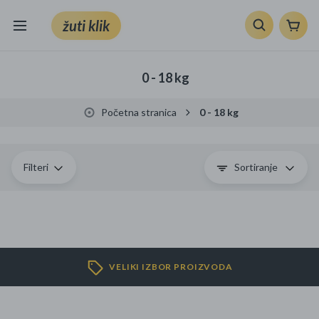
žuti klik
Sve kategorije
0 - 18 kg
Knjige, škola i ured
Početna stranica
0 - 18 kg
Mobiteli, računala i elektronika
TV, audio i foto
Filteri
Sortiranje
VRT I ALATI
Klik supermarket
VELIKI IZBOR PROIZVODA
Sport i slobodno vrijeme
Ljepota i zdravlje