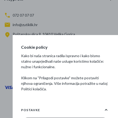
072 07 07 07
info@zutiklik.hr
Poštanska ulica 9, 10410 Velika Gorica
Zagreb
Cookie policy
Prati nas
Kako bi naša stranica radila ispravno i kako bismo
stalno unaprjeđivali naše usluge koristimo kolačiće:
nužne i funkcionalne.
Klikom na "Prilagodi postavke" možete postaviti
njihova ograničenja. Više informacija potražite u našoj
Politici kolačića
.
Opći uvjeti poslovanja
Zaštita podataka
POSTAVKE
Osnovne informacije