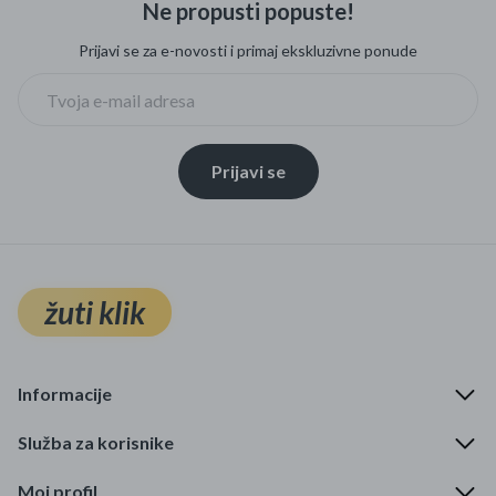
Ne propusti popuste!
Mame i bebe
Prijavi se za e-novosti i primaj ekskluzivne ponude
Igračke
DOM
Prijavi se
Kućanski aparati
Specijalne kategorije
Čišćenje zaliha
žuti klik
Kišobrani akcija
Ograničena cijena
Informacije
Najpopularniji proizvodi
Služba za korisnike
Roba s greškom
Moj profil